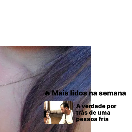
Mais lidos na semana
A verdade por
trás de uma
pessoa fria