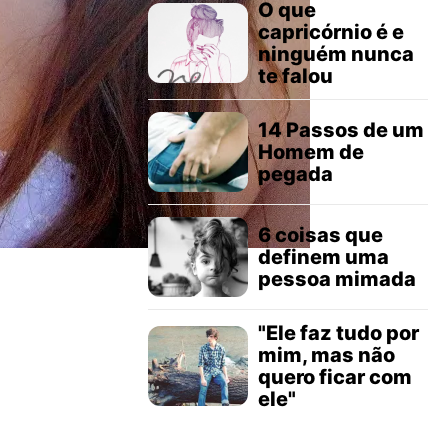
O que
capricórnio é e
ninguém nunca
te falou
14 Passos de um
Homem de
pegada
6 coisas que
definem uma
pessoa mimada
"Ele faz tudo por
mim, mas não
quero ficar com
ele"