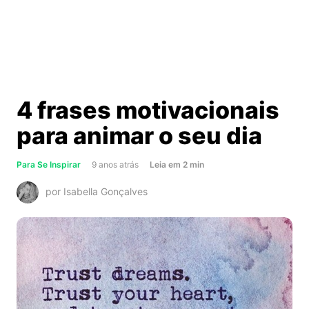
4 frases motivacionais
para animar o seu dia
about
Para Se Inspirar
9 anos atrás
Leia
em
2
min
4
por Isabella Gonçalves
frases
motivacionais
para
animar
o
seu
dia