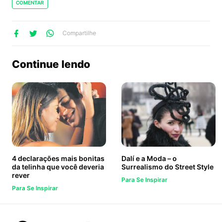
COMENTAR
lhe
artilhe
ompartilhe
Compartilhe
no
no
no
ook
Twitter
WhatsApp
Continue lendo
4 declarações mais bonitas
Dalí e a Moda – o
da telinha que você deveria
Surrealismo do Street Style
rever
Para Se Inspirar
Para Se Inspirar