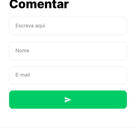
sobre
Comentar
4
frases
motivacion
para
animar
o
seu
dia