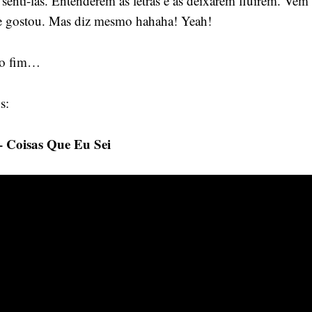
 senti-las. Entenderem as letras e as deixarem fluírem. Vem
se gostou. Mas diz mesmo hahaha! Yeah!
é o fim…
s:
 – Coisas Que Eu Sei