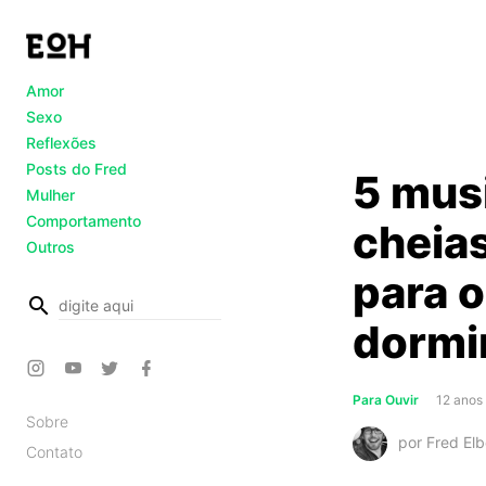
Amor
Sexo
Reflexões
Posts do Fred
5 musi
Mulher
Comportamento
cheias
Outros
para o
busca
dormi
Para Ouvir
12 anos 
Sobre
por Fred Elb
Contato