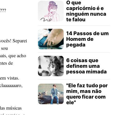
O que
capricórnio é e
???
ninguém nunca
te falou
14 Passos de um
Homem de
vocês! Separei
pegada
e sou
ais, que acho
6 coisas que
ntes de
definem uma
pessoa mimada
rem vistas.
claaaaaaaro,
"Ele faz tudo por
mim, mas não
quero ficar com
ele"
das músicas