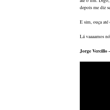
até o fim. Digo,
depois me diz 
E sim, ouça at
Lá vaaaamos nó
Jorge Vercillo