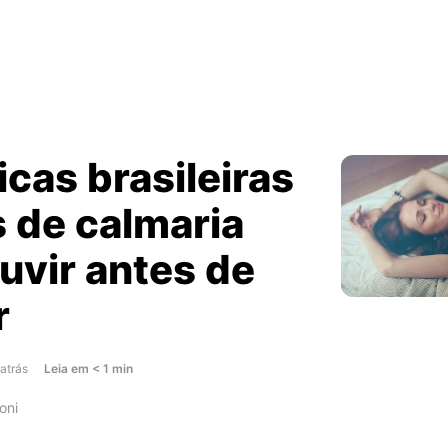
cas brasileiras
 de calmaria
uvir antes de
r
about
atrás
Leia
em
< 1
min
5
oni
musicas
brasileiras