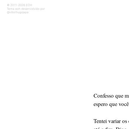
© 2011-2026 EOH
Tema eoh desenvolvido por
@vitorhugojapa
Confesso que me
espero que você
Tentei variar o