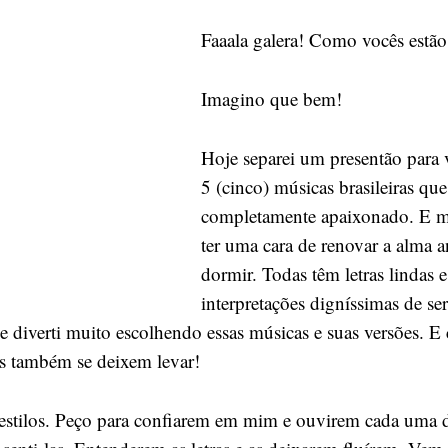
cheias
Faaala galera! Como vocês estão
de
calmaria
para
Imagino que bem!
ouvir
antes
Hoje separei um presentão para 
de
5 (cinco) músicas brasileiras qu
dormir
completamente apaixonado. E m
ter uma cara de renovar a alma a
dormir. Todas têm letras lindas e
interpretações digníssimas de se
 diverti muito escolhendo essas músicas e suas versões. E 
s também se deixem levar!
s estilos. Peço para confiarem em mim e ouvirem cada uma 