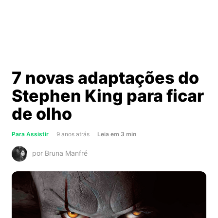
7 novas adaptações do
Stephen King para ficar
de olho
about
Para Assistir
9 anos atrás
Leia
em
3
min
7
por Bruna Manfré
novas
adaptações
do
Stephen
King
para