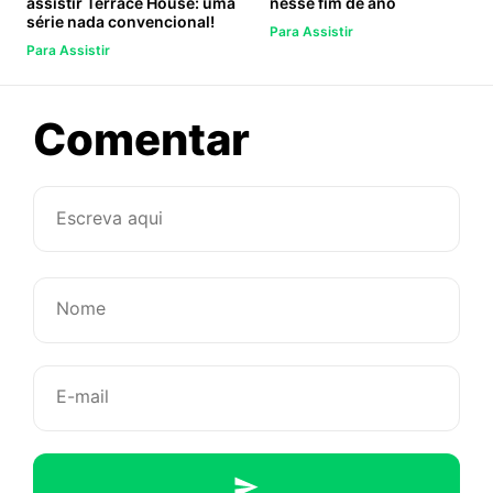
assistir Terrace House: uma
nesse fim de ano
série nada convencional!
Para Assistir
Para Assistir
sobre
Comentar
7
novas
adaptaçõe
do
Stephen
King