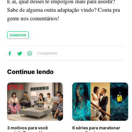
E aí, qual desses te empolgou mais para assistir?
Sabe de alguma outra adaptação vindo? Conta pra
gente nos comentários!
COMENTAR
lhe
artilhe
ompartilhe
Compartilhe
no
no
no
ook
Twitter
WhatsApp
Continue lendo
3 motivos para você
6 séries para maratonar