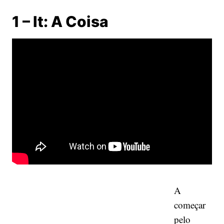
1 – It: A Coisa
A
começar
pelo