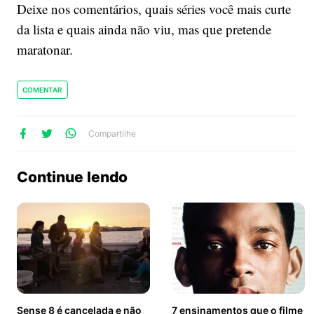
Deixe nos comentários, quais séries você mais curte
da lista e quais ainda não viu, mas que pretende
maratonar.
COMENTAR
lhe
artilhe
ompartilhe
Compartilhe
no
no
no
ook
Twitter
WhatsApp
Continue lendo
Sense 8 é cancelada e não
7 ensinamentos que o filme