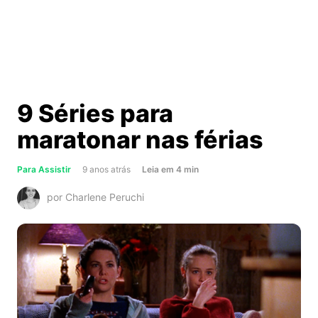
9 Séries para
maratonar nas férias
about
Para Assistir
9 anos atrás
Leia
em
4
min
9
por Charlene Peruchi
Séries
para
maratonar
nas
férias