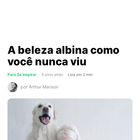
A beleza albina como
você nunca viu
about
Para Se Inspirar
9 anos atrás
Leia
em
2
min
A
por Arthur Manson
beleza
albina
como
você
nunca
viu