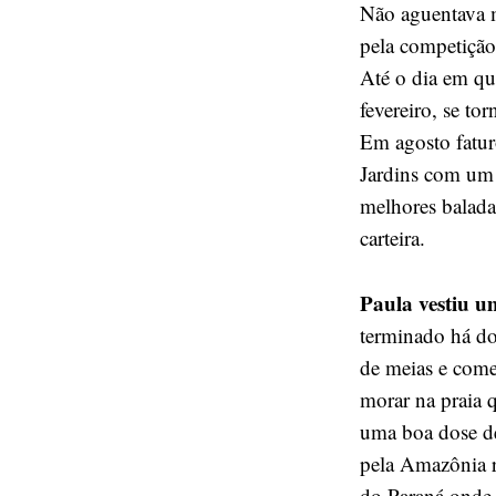
Não aguentava m
pela competição 
Até o dia em qu
fevereiro, se to
Em agosto fatu
Jardins com um 
melhores balada
carteira.
Paula vestiu u
terminado há do
de meias e come
morar na praia 
uma boa dose d
pela Amazônia r
do Paraná onde 