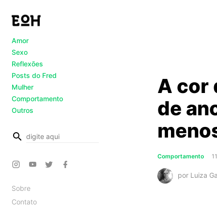
Amor
Sexo
Reflexões
Posts do Fred
A cor 
Mulher
Comportamento
de ano
Outros
menos
busca
Comportamento
1
por Luiza G
Sobre
Contato