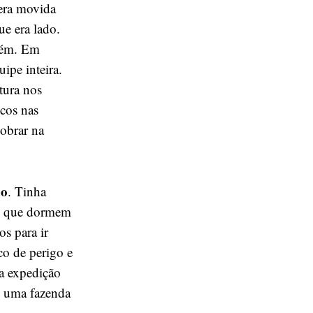
 era movida
ue era lado.
mbém. Em
ipe inteira.
tura nos
cos nas
obrar na
ão
. Tinha
es que dormem
s para ir
co de perigo e
a expedição
e uma fazenda