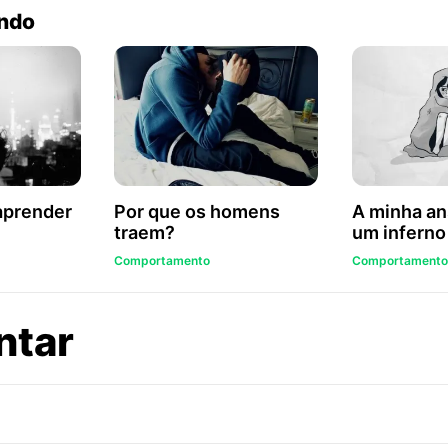
endo
aprender
Por que os homens
A minha an
traem?
um inferno 
Comportamento
Comportamento
sobre
ntar
A
cor