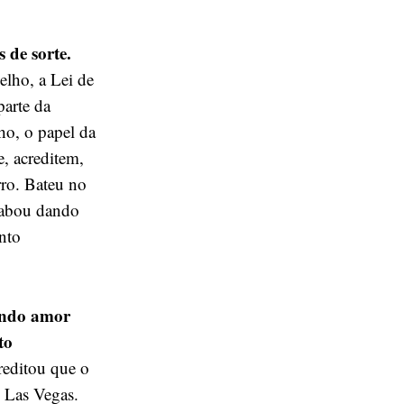
 de sorte.
lho, a Lei de
parte da
ho, o papel da
e, acreditem,
rro. Bateu no
cabou dando
nto
indo amor
to
reditou que o
m Las Vegas.