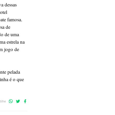
va dessas
otel
ate famosa.
esa de
ado de uma
ma estrela na
um jogo de
ente pelada
inha é o que
Compartilhe
Compartilhe
Compartilhe
ilhe
no
no
no
WhatsApp
Twitter
Facebook