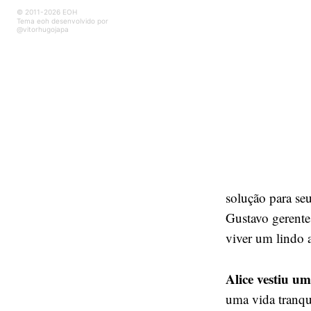
© 2011-2026 EOH
Tema eoh desenvolvido por
@vitorhugojapa
solução para se
Gustavo gerente
viver um lindo
Alice vestiu u
uma vida tranqu