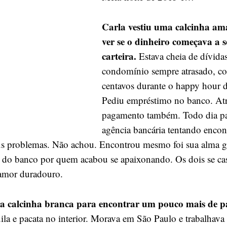
ano
novo
Carla vestiu uma calcinha am
é
ver se o dinheiro começava a 
o
carteira.
Estava cheia de dívidas
que
condomínio sempre atrasado, c
menos
importa
centavos durante o happy hour 
Pediu empréstimo no banco. At
pagamento também. Todo dia pa
agência bancária tentando encon
us problemas. Não achou. Encontrou mesmo foi sua alma 
 do banco por quem acabou se apaixonando. Os dois se ca
 amor duradouro.
ma calcinha branca para encontrar um pouco mais de p
ila e pacata no interior. Morava em São Paulo e trabalhava