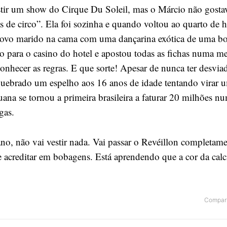
stir um show do Cirque Du Soleil, mas o Márcio não gosta
as de circo”. Ela foi sozinha e quando voltou ao quarto de h
novo marido na cama com uma dançarina exótica de uma bo
 para o casino do hotel e apostou todas as fichas numa m
onhecer as regras. E que sorte! Apesar de nunca ter desvi
 quebrado um espelho aos 16 anos de idade tentando virar u
Luana se tornou a primeira brasileira a faturar 20 milhões n
gas.
ano, não vai vestir nada. Vai passar o Revéillon completam
 acreditar em bobagens. Está aprendendo que a cor da calc
Compart