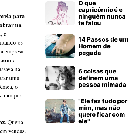
O que
capricórnio é e
arela para
ninguém nunca
te falou
sobrar na
, o
14 Passos de um
ontando os
Homem de
da empresa.
pegada
rasou o
ssava na
6 coisas que
trar uma
definem uma
pessoa mimada
gêmea, o
saram para
"Ele faz tudo por
mim, mas não
quero ficar com
ele"
az.
Queria
 em vendas.