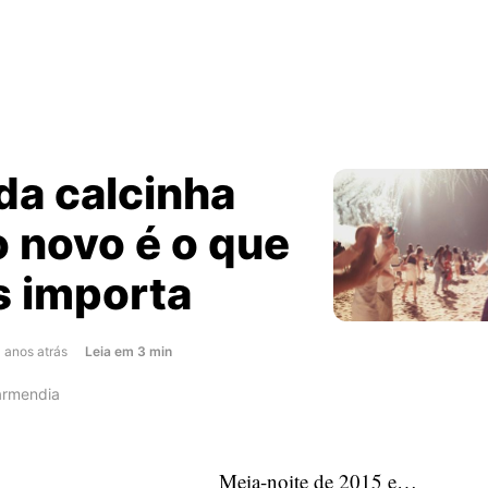
da calcinha
 novo é o que
 importa
about
1 anos atrás
Leia
em
3
min
A
armendia
cor
da
calcinha
Meia-noite de 2015 e…
de