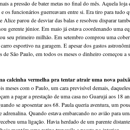
ais a pressão de bater metas no final do mês. Aquela loja
e os funcionários guerreavam entre si. Era tiro para tudo q
e Alice parou de desviar das balas e resolveu disparar ta
rnou gerente júnior. Em maio já estava coordenando uma equ
rou seu primeiro milhão. Em setembro comprou uma cober
carro esportivo na garagem. E apesar dos gastos astronômi
s de São Paulo, em todos os meses o dinheiro começou a s
ma calcinha vermelha pra tentar atrair uma nova paix
is meses com o Paulo, um cara previsível demais, daquel
çam a pagar a prestação de uma casa no Guarujá aos 18 ano
quando se aposentar aos 68. Paula queria aventura, um pou
e adrenalina. Quando estava embarcando no avião para um
ecebeu uma ligação. Havia herdado de um parente distant
hoje mantém uma rotina tranquila e pacata no interior.