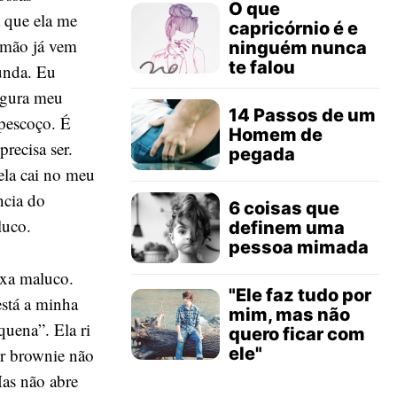
O que
 que ela me
capricórnio é e
 mão já vem
ninguém nunca
te falou
unda. Eu
segura meu
14 Passos de um
pescoço. É
Homem de
recisa ser.
pegada
la cai no meu
ncia do
6 coisas que
luco.
definem uma
pessoa mimada
ixa maluco.
"Ele faz tudo por
stá a minha
mim, mas não
uena”. Ela ri
quero ficar com
ele"
er brownie não
Mas não abre