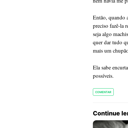
nem havia me pr
Então, quando a
preciso fazê-la 
seja algo machi
quer dar tudo q
mais um chupão 
Ela sabe encurt
possíveis.
COMENTAR
Continue l