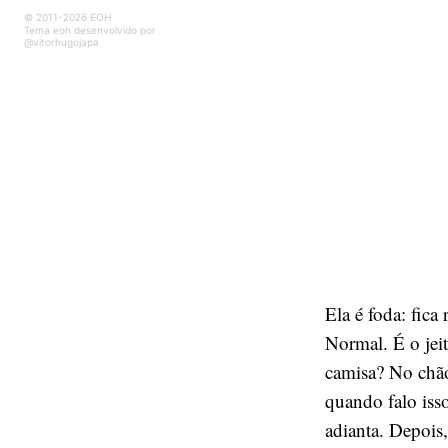
© 2011-2026 EOH
Tema eoh desenvolvido por
@vitorhugojapa
Ela é foda: fic
Normal. É o jei
camisa? No chão
quando falo iss
adianta. Depois