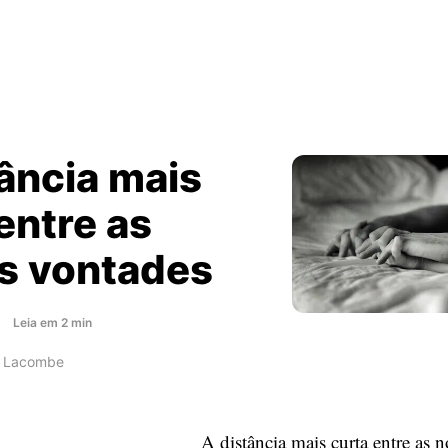
ância mais
entre as
s vontades
about
Leia
em
2
min
A
o Lacombe
distância
mais
curta
A distância mais curta entre as n
entre