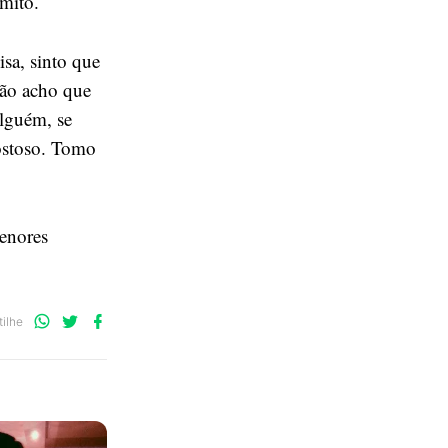
mito.
sa, sinto que
 não acho que
alguém, se
ostoso. Tomo
menores
Compartilhe
Compartilhe
Compartilhe
ilhe
no
no
no
WhatsApp
Twitter
Facebook