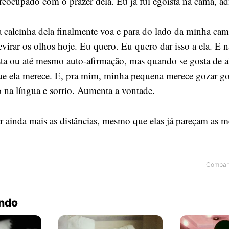
eocupado com o prazer dela. Eu já fui egoísta na cama, ad
 calcinha dela finalmente voa e para do lado da minha cami
revirar os olhos hoje. Eu quero. Eu quero dar isso a ela. E
sta ou até mesmo auto-afirmação, mas quando se gosta de 
ue ela merece. E, pra mim, minha pequena merece gozar g
na língua e sorrio. Aumenta a vontade.
ar ainda mais as distâncias, mesmo que elas já pareçam as 
Compart
endo