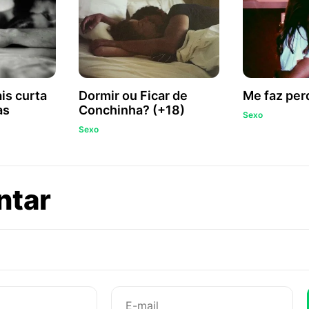
is curta
Dormir ou Ficar de
Me faz perd
as
Conchinha? (+18)
Sexo
Sexo
sobre
ntar
A
distância
mais