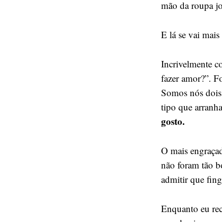
mão da roupa j
E lá se vai mai
Incrivelmente co
fazer amor?”. F
Somos nós dois. 
tipo que arranh
gosto.
O mais engraçad
não foram tão bo
admitir que fin
Enquanto eu rec