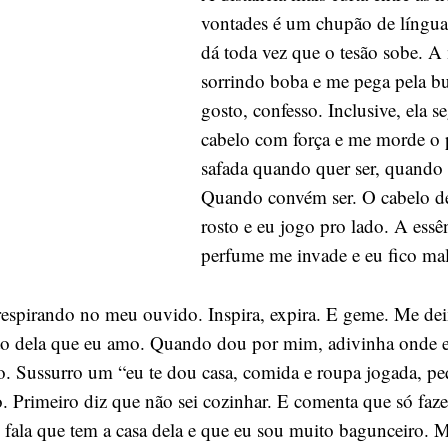
as
vontades é um chupão de língua
nossas
dá toda vez que o tesão sobe. A
vontades
sorrindo boba e me pega pela b
gosto, confesso. Inclusive, ela 
cabelo com força e me morde o 
safada quando quer ser, quando p
Quando convém ser. O cabelo de
rosto e eu jogo pro lado. A essê
perfume me invade e eu fico ma
a respirando no meu ouvido. Inspira, expira. E geme. Me de
to dela que eu amo. Quando dou por mim, adivinha onde e
. Sussurro um “eu te dou casa, comida e roupa jogada, peq
o. Primeiro diz que não sei cozinhar. E comenta que só faz
, fala que tem a casa dela e que eu sou muito bagunceiro. 