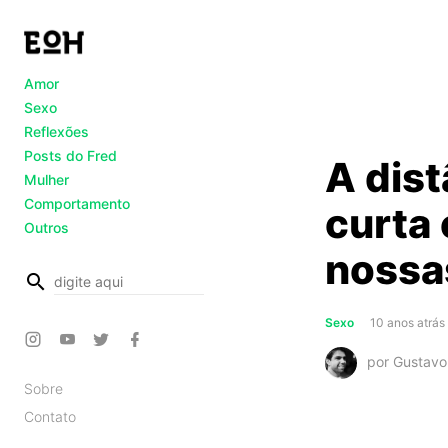
Amor
Sexo
Reflexões
Posts do Fred
A dist
Mulher
Comportamento
curta 
Outros
nossa
busca
Sexo
10 anos atrás
por Gustav
Sobre
Contato