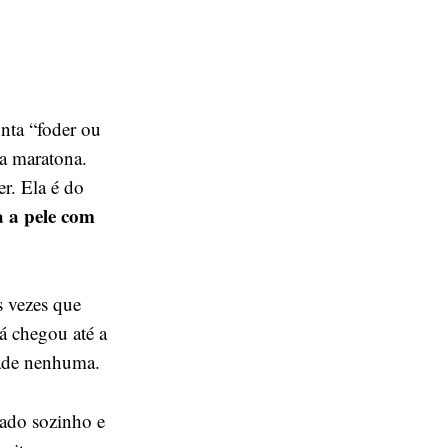
unta “foder ou
a maratona.
er. Ela é do
a a pele com
s vezes que
já chegou até a
dade nenhuma.
zado sozinho e