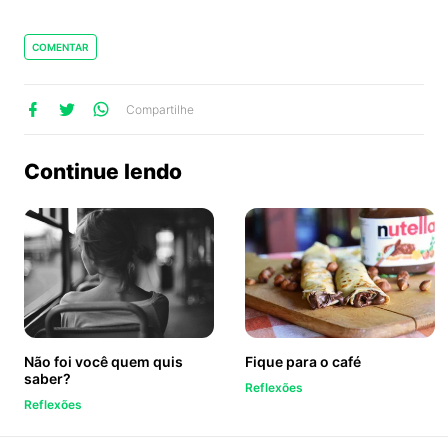
COMENTAR
lhe
artilhe
ompartilhe
Compartilhe
no
no
no
ook
Twitter
WhatsApp
Continue lendo
Não foi você quem quis
Fique para o café
saber?
Reflexões
Reflexões