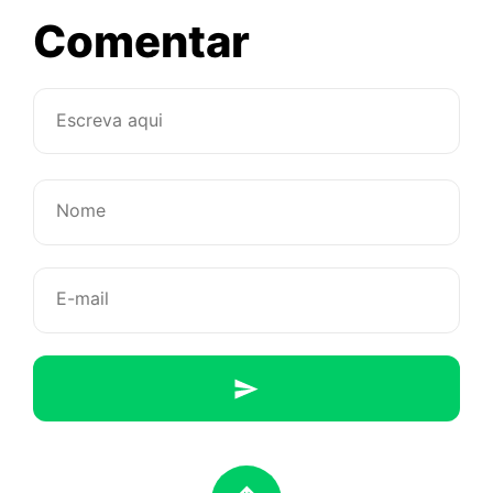
sobre
Comentar
A
infinita-
ela