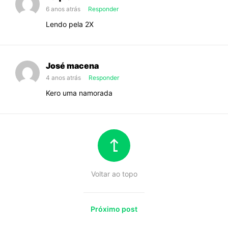
oportunidade
6 anos atrás
Responder
faz
Lendo pela 2X
o
tesão
subir
[+18]
José macena
4 anos atrás
Responder
Kero uma namorada
Voltar ao topo
Próximo post