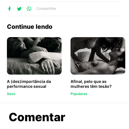
lhe
artilhe
ompartilhe
Compartilhe
no
no
no
ook
Twitter
WhatsApp
Continue lendo
A (des)importância da
Afinal, pelo que as
performance sexual
mulheres têm tesão?
Sexo
Populares
sobre
Comentar