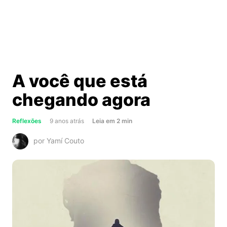
A você que está
chegando agora
about
Reflexões
9 anos atrás
Leia
em
2
min
A
por Yamí Couto
você
que
está
chegando
agora