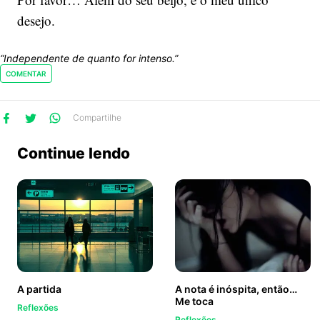
desejo.
“Independente de quanto for intenso.”
COMENTAR
e
ilhe
partilhe
Compartilhe
o
no
no
k
itter
hatsApp
Continue lendo
A partida
A nota é inóspita, então…
Me toca
Reflexões
Reflexões