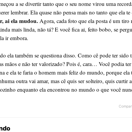
omeçou a se divertir tanto que o seu nome virou uma recorda
erer lembrar. Ela quase não pensa mais no tanto que ela te 
, ai ela mudou.
Agora, cada foto que ela posta é um tiro 
ainda mais linda, não tá? E você fica ai, feito bobo, se pe
la ir embora.
o ela também se questiona disso. Como cê pode ter sido t
as mãos e não ter valorizado? Pois é, cara… Você podia ter
na e ela te faria o homem mais feliz do mundo, porque ela 
huma outra vai amar, mas cê quis ser solteiro, quis curtir a 
 sozinho enquanto ela encontrou no mundo o que você nunc
Compart
endo