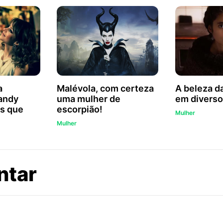
a
Malévola, com certeza
A beleza d
andy
uma mulher de
em diverso
s que
escorpião!
Mulher
Mulher
sobre
ntar
Agora
ela