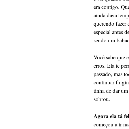
era contigo. Que
ainda dava temp
querendo fazer 
especial antes d
sendo um babac
Você sabe que el
erros. Ela te pe
passado, mas to
continuar fingin
tinha de dar um
sobrou.
Agora ela tá fe
começou a ir na