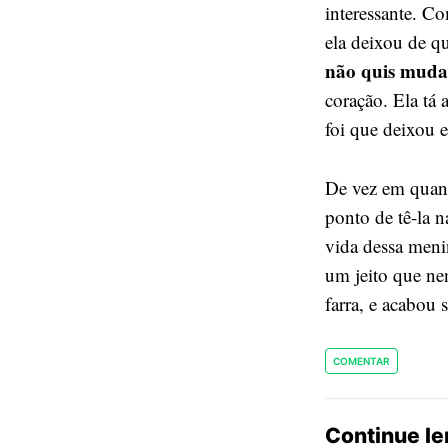
interessante. C
ela deixou de qu
não quis mudar
coração. Ela tá 
foi que deixou e
De vez em quand
ponto de tê-la n
vida dessa meni
um jeito que nen
farra, e acabou
COMENTAR
Continue l