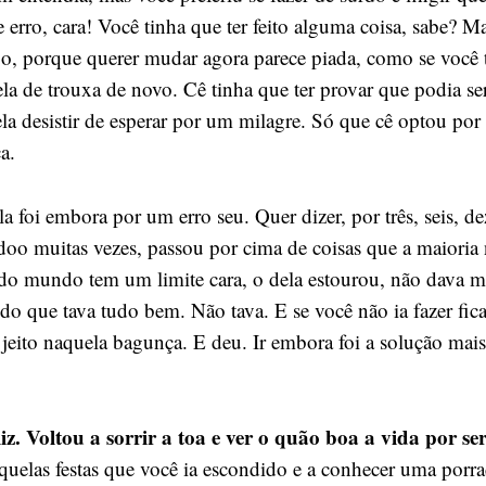
 erro, cara! Você tinha que ter feito alguma coisa, sabe? 
o, porque querer mudar agora parece piada, como se você t
ela de trouxa de novo. Cê tinha que ter provar que podia se
ela desistir de esperar por um milagre. Só que cê optou por
a.
a foi embora por um erro seu. Quer dizer, por três, seis, de
rdoo muitas vezes, passou por cima de coisas que a maioria 
do mundo tem um limite cara, o dela estourou, não dava ma
do que tava tudo bem. Não tava. E se você não ia fazer ficar
 jeito naquela bagunça. E deu. Ir embora foi a solução mais
liz. Voltou a sorrir a toa e ver o quão boa a vida por ser
quelas festas que você ia escondido e a conhecer uma porra