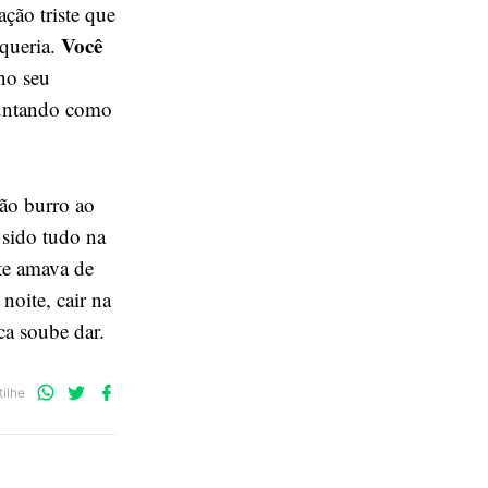
ção triste que
Você
queria.
no seu
rguntando como
ão burro ao
 sido tudo na
te amava de
noite, cair na
a soube dar.
Compartilhe
Compartilhe
Compartilhe
ilhe
no
no
no
WhatsApp
Twitter
Facebook