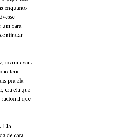
Mas enquanto
ivesse
r um cara
 continuar
z, incontáveis
não teria
is pra ela
, era ela que
 racional que
.
Ela
da de cara