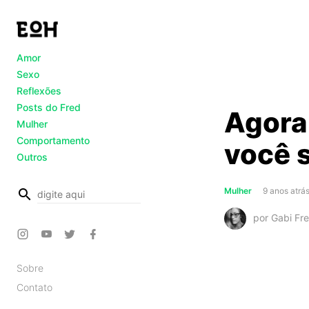
Amor
Sexo
Reflexões
Posts do Fred
Agora 
Mulher
Comportamento
você 
Outros
busca
Mulher
9 anos atrá
por Gabi Fre
Sobre
Contato