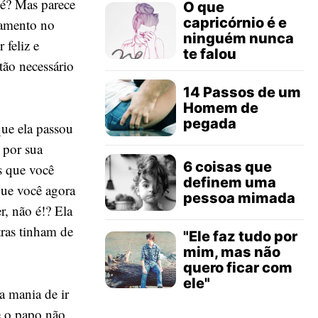
 é? Mas parece
O que
capricórnio é e
tamento no
ninguém nunca
 feliz e
te falou
tão necessário
14 Passos de um
Homem de
pegada
que ela passou
 por sua
6 coisas que
s que você
definem uma
que você agora
pessoa mimada
r, não é!? Ela
tras tinham de
"Ele faz tudo por
mim, mas não
quero ficar com
ele"
a mania de ir
e o papo não