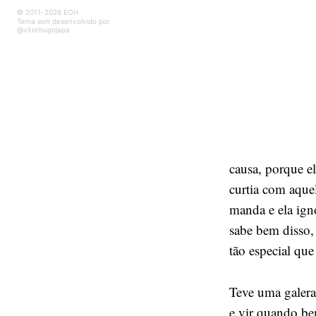
© 2011-2026 EOH
Tema eoh desenvolvido por
@vitorhugojapa
causa, porque e
curtia com aque
manda e ela igno
sabe bem disso,
tão especial que
Teve uma galera 
e vir quando be