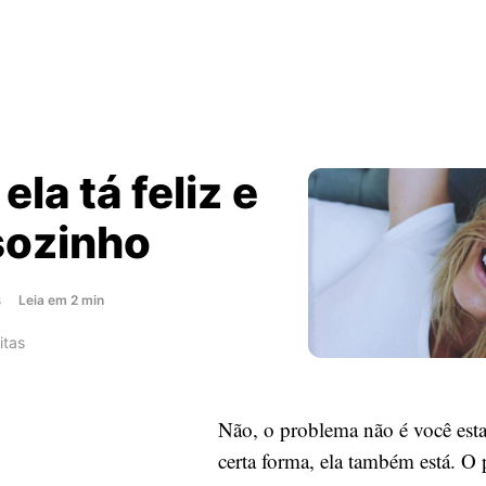
ela tá feliz e
sozinho
about
s
Leia
em
2
min
Agora
itas
ela
tá
feliz
Não, o problema não é você est
e
você
certa forma, ela também está. O
sozinho