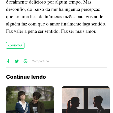
é realmente delicioso por algum tempo. Mas
desconfio, do baixo da minha ingênua percepção,
que ter uma lista de inúmeras razões para gostar de
alguém faz com que o amor finalmente faça sentido.
Faz valer a pena ser sentido. Faz ser mais amor.
COMENTAR
lhe
artilhe
ompartilhe
Compartilhe
no
no
no
ook
Twitter
WhatsApp
Continue lendo