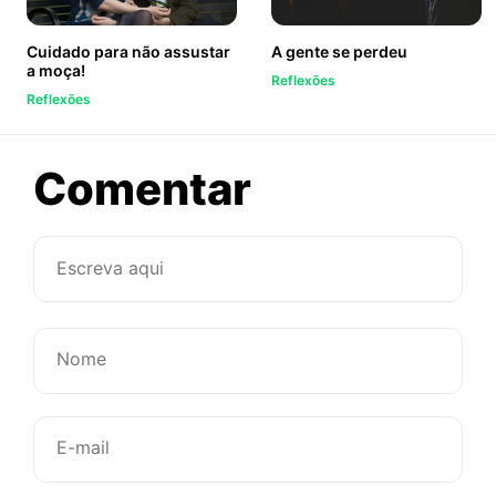
Cuidado para não assustar
A gente se perdeu
a moça!
Reflexões
Reflexões
sobre
Comentar
Amor
é
mais
amor
se