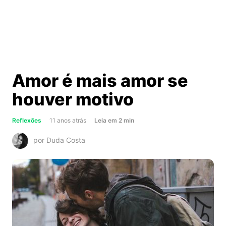
Amor é mais amor se
houver motivo
about
Reflexões
11 anos atrás
Leia
em
2
min
Amor
por Duda Costa
é
mais
amor
se
houver
motivo