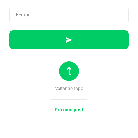
da
insônia
Voltar ao topo
Próximo post