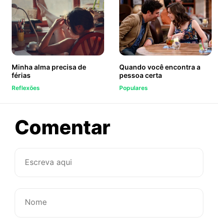
Minha alma precisa de
Quando você encontra a
férias
pessoa certa
Reflexões
Populares
sobre
Comentar
Amor
é
primo