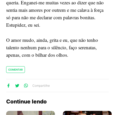
queria. Enganei-me muitas vezes ao dizer que não
sentia mais amores por outrem e me calava à força
só para não me declarar com palavras bonitas.
Estupidez, eu sei.
O amor mudo, ainda, grita e eu, que não tenho
talento nenhum para o silêncio, faço serenatas,
apenas, com o bilhar dos olhos.
COMENTAR
lhe
artilhe
ompartilhe
Compartilhe
no
no
no
ook
Twitter
WhatsApp
Continue lendo