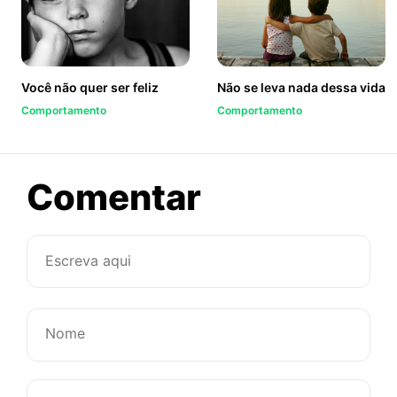
Você não quer ser feliz
Não se leva nada dessa vida
Comportamento
Comportamento
sobre
Comentar
Aquele
abraço
que
nos