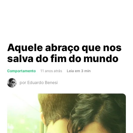
Aquele abraço que nos
salva do fim do mundo
about
Comportamento
11 anos atrás
Leia
em
3
min
Aquele
por Eduardo Benesi
abraço
que
nos
salva
do
fim
do