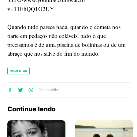
v=11EhQQ1O2UY
Quando tudo parece nada, quando o cometa nos
parte em pedaços não coláveis, tudo o que
precisamos é de uma piscina de bolinhas ou de um
abraço que nos salve do fim do mundo.
COMENTAR
lhe
artilhe
ompartilhe
Compartilhe
no
no
no
ook
Twitter
WhatsApp
Continue lendo