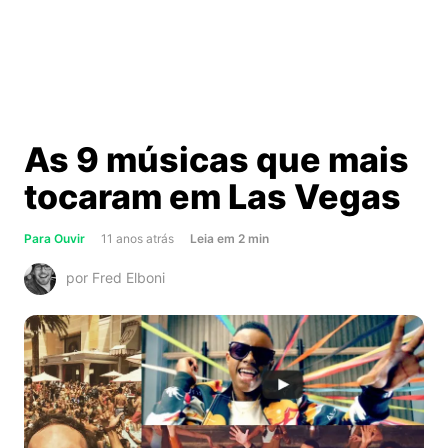
As 9 músicas que mais
tocaram em Las Vegas
about
Para Ouvir
11 anos atrás
Leia
em
2
min
As
por Fred Elboni
9
músicas
que
mais
tocaram
em
Las