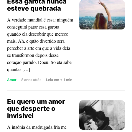
Essa garota nunca
morar
esteve quebrada
as
minhas
A verdade mundial é essa: ninguém
expectativas?
conseguirá parar essa garota
quando ela descobrir que merece
mais. Ah, e quão divertido será
perceber a arte em que a vida dela
se transformou depois desse
coração partido. Doeu. Só ela sabe
quantas […]
about
Amor
8 anos atrás
Leia
em
< 1
min
Essa
garota
Eu quero um amor
nunca
que desperte o
esteve
invisível
quebrada
A insônia da madrugada fria me