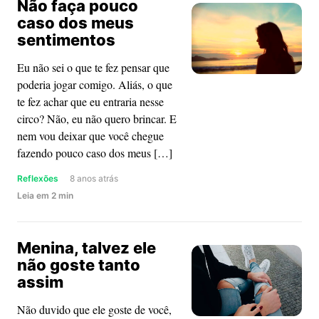
Não faça pouco
é
caso dos meus
um
sentimentos
bilhete
único,
Eu não sei o que te fez pensar que
deixe
poderia jogar comigo. Aliás, o que
a
te fez achar que eu entraria nesse
chuva
circo? Não, eu não quero brincar. E
passar
nem vou deixar que você chegue
fazendo pouco caso dos meus […]
Reflexões
8 anos atrás
about
Leia
em
2
min
Não
faça
Menina, talvez ele
pouco
não goste tanto
caso
assim
dos
meus
Não duvido que ele goste de você,
sentimentos