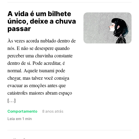
ao
A vida é um bilhete
meu
único, deixe a chuva
futuro
passar
marido
Às vezes acorda nublado dentro de
nós. E não se desespere quando
perceber uma chuvinha constante
dentro de si. Pode acreditar, é
normal. Aquele tsunami pode
chegar, mas talvez você consiga
evacuar as emoções antes que
catástrofes maiores abram espaço
[…]
Comportamento
8 anos atrás
about
Leia
em
1
min
A
vida