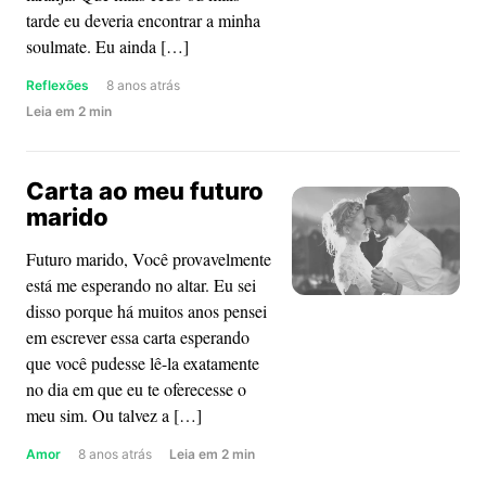
tarde eu deveria encontrar a minha
soulmate. Eu ainda […]
Reflexões
8 anos atrás
about
Leia
em
2
min
E
se
Carta ao meu futuro
eu
marido
não
quiser
Futuro marido, Você provavelmente
ser
está me esperando no altar. Eu sei
a
disso porque há muitos anos pensei
sua
em escrever essa carta esperando
alma
que você pudesse lê-la exatamente
gêmea?
no dia em que eu te oferecesse o
meu sim. Ou talvez a […]
about
Amor
8 anos atrás
Leia
em
2
min
Carta