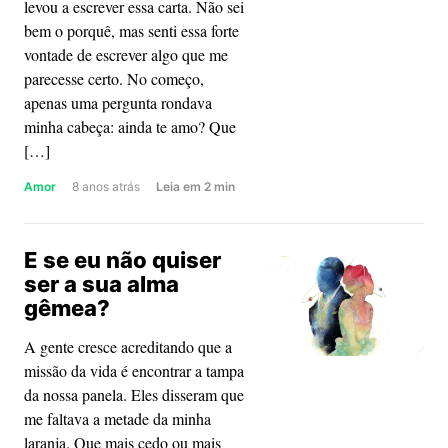
levou a escrever essa carta. Não sei
bem o porquê, mas senti essa forte
vontade de escrever algo que me
parecesse certo. No começo,
apenas uma pergunta rondava
minha cabeça: ainda te amo? Que
[…]
about
Amor
8 anos atrás
Leia
em
2
min
Eu
quero
E se eu não quiser
um
ser a sua alma
amor
gêmea?
que
desperte
A gente cresce acreditando que a
o
missão da vida é encontrar a tampa
invisível
da nossa panela. Eles disseram que
me faltava a metade da minha
laranja. Que mais cedo ou mais