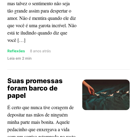
mas talvez o sentimento não seja
tão grande assim para despertar o
amor. Não é mentira quando ele diz
que você é uma garota incrível. Não
está te iludindo quando diz que
você […]
Reflexões
8 anos atrás
about
Leia
em
2
min
Menina,
talvez
Suas promessas
ele
foram barco de
não
papel
goste
tanto
É certo que nunca tive coragem de
assim
depositar nas mãos de ninguém
minha parte mais bonita. Aquele
pedacinho que enxergava a vida
com um sorriso estampado no rosto