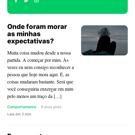
no
no
no
Facebook
Twitter
Instagram
Onde foram morar
de
de
de
as minhas
Rafaela
Rafaela
Rafaela
expectativas?
Paulino
Paulino
Paulino
Muita coisa mudou desde a nossa
partida. A começar por mim. Às
vezes eu nem consigo reconhecer a
pessoa que hoje mora aqui. É, as
coisas mudaram bastante. Será que
você conseguiria enxergar em mim
pelo menos um traço da […]
Comportamento
8 anos atrás
about
Leia
em
2
min
Onde
foram