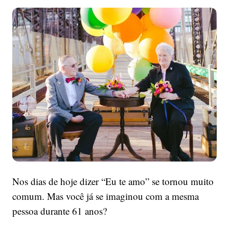
idosos
comemora
o
aniversário
de
61
anos
de
casados
com
o
ensaio
mais
lindo
que
Nos dias de hoje dizer “Eu te amo” se tornou muito
você
comum. Mas você já se imaginou com a mesma
já
pessoa durante 61 anos?
viu