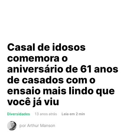
Casal de idosos
comemora o
aniversário de 61 anos
de casados com o
ensaio mais lindo que
você já viu
about
Diversidades
13 anos atrás
Leia
em
2
min
Casal
por Arthur Manson
de