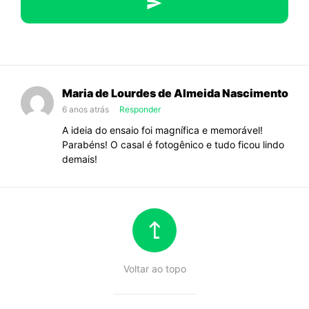
de
61
anos
Maria de Lourdes de Almeida Nascimento
6 anos atrás
Responder
de
A ideia do ensaio foi magnífica e memorável!
Parabéns! O casal é fotogênico e tudo ficou lindo
casados
demais!
com
o
ensaio
Voltar ao topo
mais