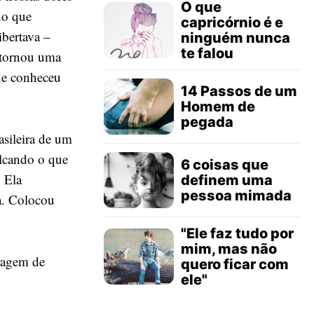
O que
do que
capricórnio é e
ibertava –
ninguém nunca
te falou
e tornou uma
ue conheceu
14 Passos de um
Homem de
pegada
asileira de um
alcando o que
6 coisas que
 Ela
definem uma
pessoa mimada
a. Colocou
"Ele faz tudo por
mim, mas não
ragem de
quero ficar com
ele"