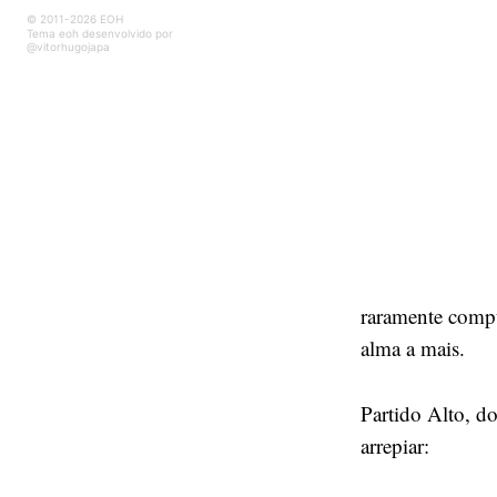
© 2011-2026 EOH
Tema eoh desenvolvido por
@vitorhugojapa
raramente compu
alma a mais.
Partido Alto, 
arrepiar: