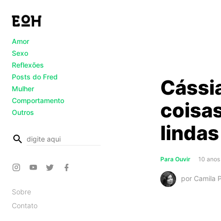
Amor
Sexo
Reflexões
Posts do Fred
Cássia
Mulher
Comportamento
coisas
Outros
lindas
busca
Para Ouvir
10 anos
por Camila P
Sobre
Contato