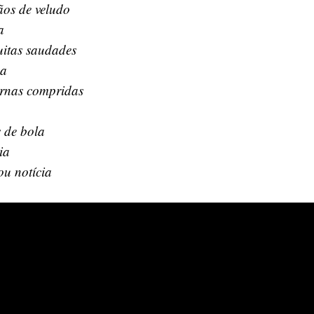
os de veludo
a
itas saudades
ça
rnas compridas
a
s de bola
ia
ou notícia