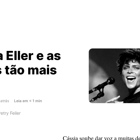
 Eller e as
 tão mais
about
 atrás
Leia
em
< 1
min
Cássia
etry Feiler
Eller
e
as
Cássia soube dar voz a muitas d
coisas