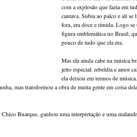
tão
com a explosão que fazia em tu
mais
cantava. Subia ao palco e ali se l
lindas
fora, era doce e tímida. Logo s
figura emblemática no Brasil, q
pouco de tudo que ela era.
Mas ela ainda cabe na música br
jeito especial: rebeldia e amor c
ela deixou em termos de música.
nha, mas transformou a obra de muita gente em coisa del
do Chico Buarque, ganhou uma interpretação e uma maland