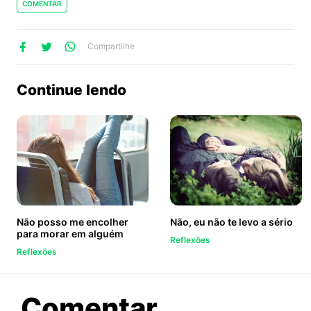
COMENTAR
lhe
artilhe
ompartilhe
Compartilhe
no
no
no
ook
Twitter
WhatsApp
Continue lendo
Não posso me encolher
Não, eu não te levo a sério
para morar em alguém
Reflexões
Reflexões
sobre
Comentar