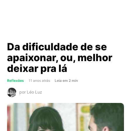
Da dificuldade de se
apaixonar, ou, melhor
deixar pra lá
about
Reflexões
11 anos atrás
Leia
em
2
min
Da
por Léo Luz
dificuldade
de
se
apaixonar,
ou,
melhor