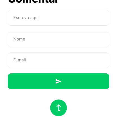
Da
dificuldad
de
se
apaixonar,
ou,
melhor
deixar
pra