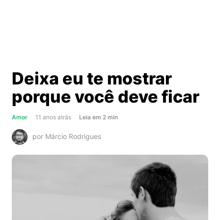
Deixa eu te mostrar
porque você deve ficar
about
Amor
11 anos atrás
Leia
em
2
min
Deixa
por Márcio Rodrigues
eu
te
mostrar
porque
você
deve
ficar