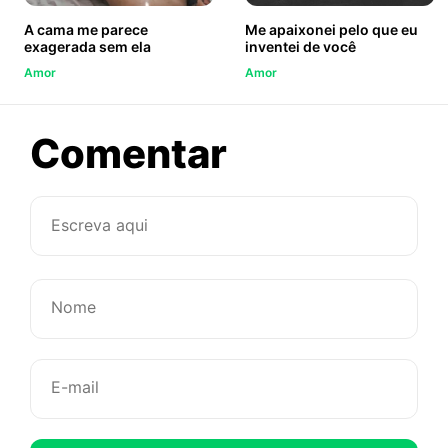
A cama me parece
Me apaixonei pelo que eu
exagerada sem ela
inventei de você
Amor
Amor
sobre
Comentar
Deixa
eu
te
mostrar
porque
você