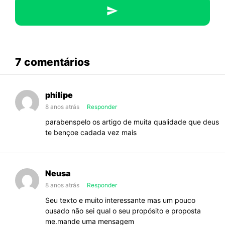
deve
ficar
abaixo
7 comentários
sobre
Deixa
philipe
eu
8 anos atrás
Responder
te
parabenspelo os artigo de muita qualidade que deus
mostrar
te bençoe cadada vez mais
porque
você
deve
Neusa
ficar
8 anos atrás
Responder
Seu texto e muito interessante mas um pouco
ousado não sei qual o seu propósito e proposta
me.mande uma mensagem