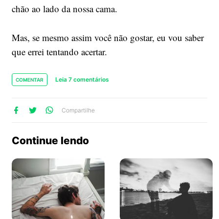
chão ao lado da nossa cama.
Mas, se mesmo assim você não gostar, eu vou saber
que errei tentando acertar.
Leia 7 comentários
COMENTAR
lhe
artilhe
ompartilhe
Compartilhe
no
no
no
ook
Twitter
WhatsApp
Continue lendo