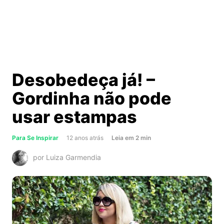
Desobedeça já! –
Gordinha não pode
usar estampas
about
Para Se Inspirar
12 anos atrás
Leia
em
2
min
Desobedeça
por Luiza Garmendia
já!
–
Gordinha
não
pode
usar