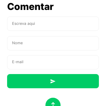
sobre
Comentar
Desobede
já!
–
Gordinha
não
pode
usar
estampas