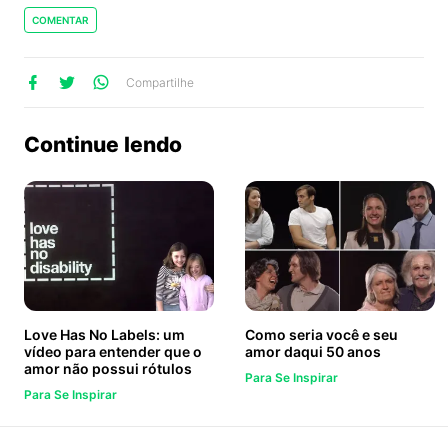
COMENTAR
lhe
artilhe
ompartilhe
Compartilhe
no
no
no
ook
Twitter
WhatsApp
Continue lendo
Love Has No Labels: um
Como seria você e seu
vídeo para entender que o
amor daqui 50 anos
amor não possui rótulos
Para Se Inspirar
Para Se Inspirar