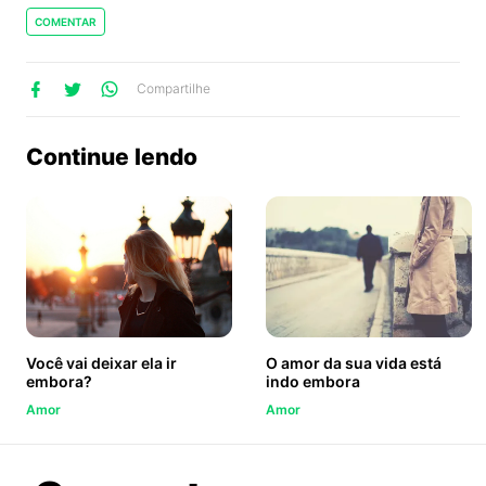
COMENTAR
lhe
artilhe
ompartilhe
Compartilhe
no
no
no
ook
Twitter
WhatsApp
Continue lendo
Você vai deixar ela ir
O amor da sua vida está
embora?
indo embora
Amor
Amor