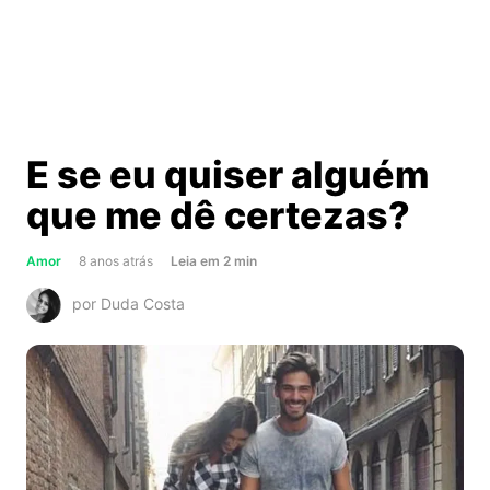
E se eu quiser alguém
que me dê certezas?
about
Amor
8 anos atrás
Leia
em
2
min
E
por Duda Costa
se
eu
quiser
alguém
que
me
dê