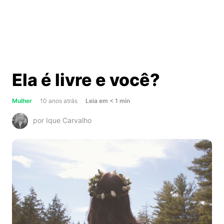
Ela é livre e você?
about
Mulher
10 anos atrás
Leia
em
< 1
min
Ela
por Ique Carvalho
é
livre
e
você?