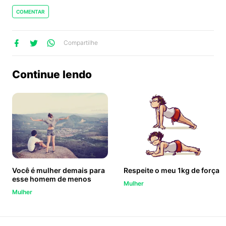
COMENTAR
lhe
artilhe
ompartilhe
Compartilhe
no
no
no
ook
Twitter
WhatsApp
Continue lendo
Você é mulher demais para
Respeite o meu 1kg de força
esse homem de menos
Mulher
Mulher