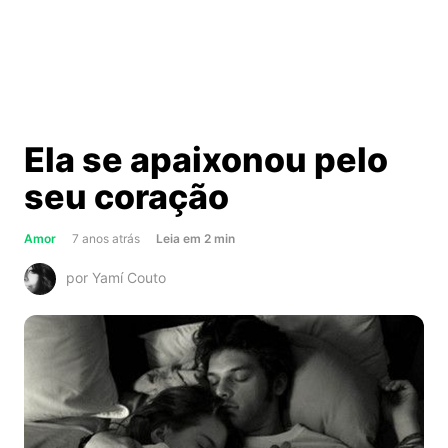
Ela se apaixonou pelo
seu coração
about
Amor
7 anos atrás
Leia
em
2
min
Ela
por Yamí Couto
se
apaixonou
pelo
seu
coração