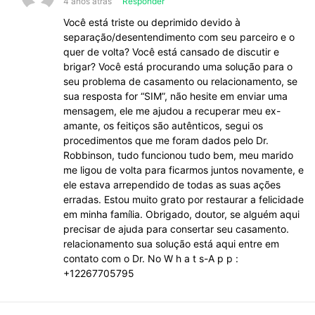
4 anos atrás
Responder
Você está triste ou deprimido devido à
separação/desentendimento com seu parceiro e o
quer de volta? Você está cansado de discutir e
brigar? Você está procurando uma solução para o
seu problema de casamento ou relacionamento, se
sua resposta for “SIM”, não hesite em enviar uma
mensagem, ele me ajudou a recuperar meu ex-
amante, os feitiços são autênticos, segui os
procedimentos que me foram dados pelo Dr.
Robbinson, tudo funcionou tudo bem, meu marido
me ligou de volta para ficarmos juntos novamente, e
ele estava arrependido de todas as suas ações
erradas. Estou muito grato por restaurar a felicidade
em minha família. Obrigado, doutor, se alguém aqui
precisar de ajuda para consertar seu casamento.
relacionamento sua solução está aqui entre em
contato com o Dr. No W h a t s-A p p :
+12267705795