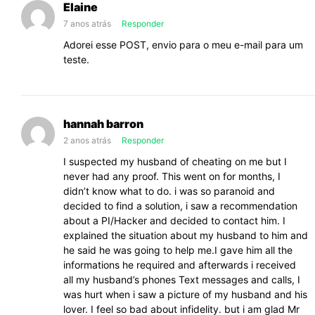
Elaine
se
7 anos atrás
Responder
apaixonou
Adorei esse POST, envio para o meu e-mail para um
pelo
teste.
seu
coração
hannah barron
2 anos atrás
Responder
I suspected my husband of cheating on me but I
never had any proof. This went on for months, I
didn’t know what to do. i was so paranoid and
decided to find a solution, i saw a recommendation
about a PI/Hacker and decided to contact him. I
explained the situation about my husband to him and
he said he was going to help me.I gave him all the
informations he required and afterwards i received
all my husband’s phones Text messages and calls, I
was hurt when i saw a picture of my husband and his
lover. I feel so bad about infidelity. but i am glad Mr