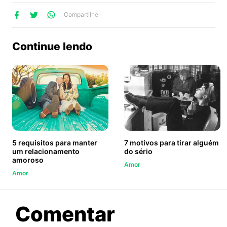
lhe
artilhe
ompartilhe
Compartilhe
no
no
no
ook
Twitter
WhatsApp
Continue lendo
5 requisitos para manter
7 motivos para tirar alguém
um relacionamento
do sério
amoroso
Amor
Amor
sobre
Comentar