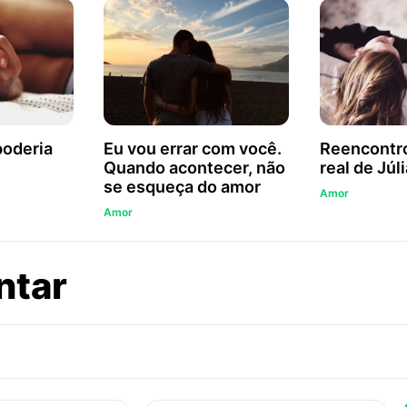
poderia
Eu vou errar com você.
Reencontro
Quando acontecer, não
real de Júli
se esqueça do amor
Amor
Amor
sobre
ntar
Ele
é