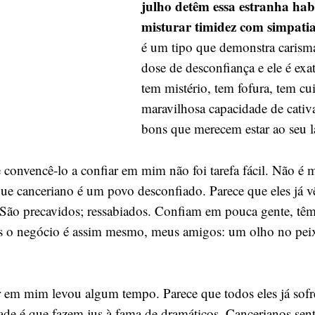
julho detêm essa estranha hab
misturar timidez com simpatia
é um tipo que demonstra caris
dose de desconfiança e ele é exa
tem mistério, tem fofura, tem cu
maravilhosa capacidade de cativ
bons que merecem estar ao seu l
 convencê-lo a confiar em mim não foi tarefa fácil. Não é m
e canceriano é um povo desconfiado. Parece que eles já 
 São precavidos; ressabiados. Confiam em pouca gente, t
es o negócio é assim mesmo, meus amigos: um olho no peix
ar em mim levou algum tempo. Parece que todos eles já sof
dade é que fazem jus à fama de dramáticos. Cancerianos se