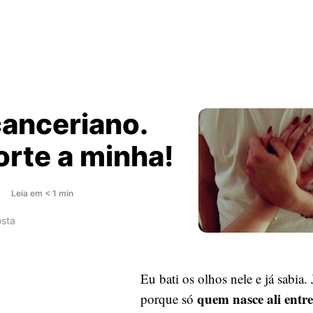
canceriano.
orte a minha!
about
s
Leia
em
< 1
min
Ele
sta
é
canceriano.
Que
Eu bati os olhos nele e já sabia. 
sorte
a
quem nasce ali entr
porque só
minha!