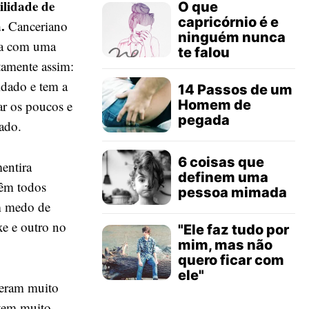
ilidade de
O que
capricórnio é e
.
Canceriano
ninguém nunca
ma com uma
te falou
tamente assim:
idado e tem a
14 Passos de um
Homem de
ar os poucos e
pegada
ado.
6 coisas que
entira
definem uma
vêm todos
pessoa mimada
êm medo de
e e outro no
"Ele faz tudo por
mim, mas não
quero ficar com
ele"
reram muito
ntem muito,