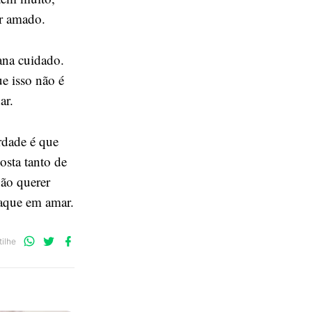
ir amado.
na cuidado.
e isso não é
ar.
erdade é que
osta tanto de
não querer
raque em amar.
Compartilhe
Compartilhe
Compartilhe
ilhe
no
no
no
WhatsApp
Twitter
Facebook