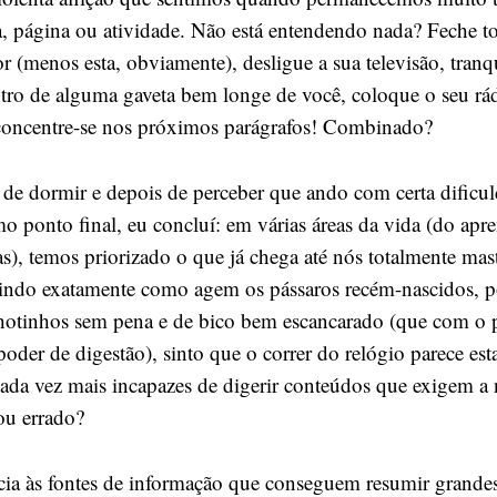
, página ou atividade. Não está entendendo nada? Feche to
r (menos esta, obviamente), desligue a sua televisão, tranq
tro de alguma gaveta bem longe de você, coloque o seu r
, concentre-se nos próximos parágrafos! Combinado?
 de dormir e depois de perceber que ando com certa dificul
imo ponto final, eu concluí: em várias áreas da vida (do apr
s), temos priorizado o que já chega até nós totalmente mas
gindo exatamente como agem os pássaros recém-nascidos, 
ilhotinhos sem pena e de bico bem escancarado (que com o 
der de digestão), sinto que o correr do relógio parece est
cada vez mais incapazes de digerir conteúdos que exigem a 
ou errado?
ia às fontes de informação que conseguem resumir grande