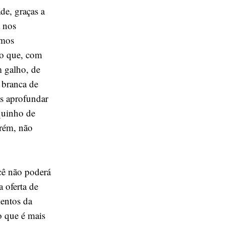
de, graças a
a nos
rmos
go que, com
m galho, de
 branca de
os aprofundar
quinho de
rém, não
cê não poderá
 oferta de
mentos da
o que é mais