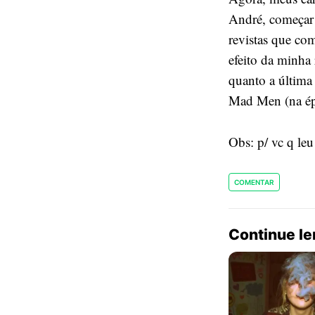
André, começar 
revistas que com
efeito da minha 
quanto a última
Mad Men (na épo
Obs: p/ vc q le
COMENTAR
Continue l