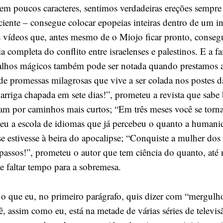
em poucos caracteres, sentimos verdadeiras ereções sempr
iente – consegue colocar epopeias inteiras dentro de um in
 vídeos que, antes mesmo de o Miojo ficar pronto, conse
ria completa do conflito entre israelenses e palestinos. E a f
alhos mágicos também pode ser notada quando prestamos 
 de promessas milagrosas que vive a ser colada nos postes d
rriga chapada em sete dias!”, prometeu a revista que sab
iam por caminhos mais curtos; “Em três meses você se torna
teu a escola de idiomas que já percebeu o quanto a humani
 estivesse à beira do apocalipse; “Conquiste a mulher dos
 passos!”, prometeu o autor que tem ciência do quanto, até 
e faltar tempo para a sobremesa.
o que eu, no primeiro parágrafo, quis dizer com “mergulho
 assim como eu, está na metade de várias séries de televis