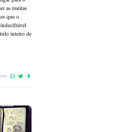
er as muitas
tes que o
 indecifrável
ítulo inteiro de
Compartilhe
Compartilhe
Compartilhe
ilhe
no
no
no
WhatsApp
Twitter
Facebook