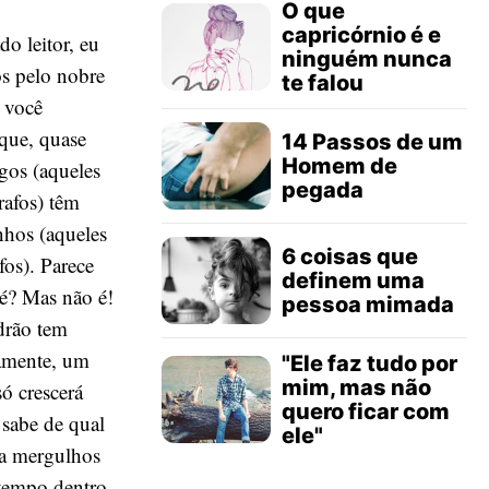
O que
capricórnio é e
o leitor, eu
ninguém nunca
os pelo nobre
te falou
e você
que, quase
14 Passos de um
Homem de
gos (aqueles
pegada
rafos) têm
nhos (aqueles
6 coisas que
os). Parece
definem uma
né? Mas não é!
pessoa mimada
adrão tem
tamente, um
"Ele faz tudo por
mim, mas não
ó crescerá
quero ficar com
 sabe de qual
ele"
ra mergulhos
 tempo dentro