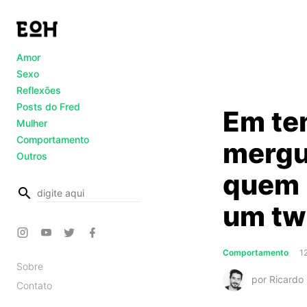
Amor
Sexo
Reflexões
Posts do Fred
Em te
Mulher
Comportamento
mergu
Outros
quem 
busca
um twe
Comportamento
1
Sobre
por Ricardo 
Contato