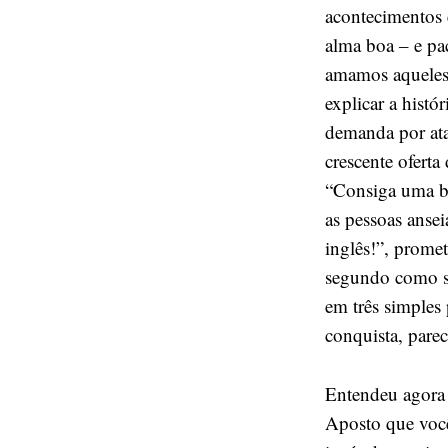
acontecimentos 
alma boa – e pac
amamos aqueles
explicar a histó
demanda por at
crescente oferta
“Consiga uma ba
as pessoas anse
inglês!”, prome
segundo como se
em três simples
conquista, parec
Entendeu agora 
Aposto que você,