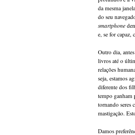
da mesma janela
do seu navegado
smartphone
den
e, se for capaz
Outro dia, antes
livros até o últ
relações humana
seja, estamos a
diferente dos f
tempo ganham po
tornando seres 
mastigação. Est
Damos preferênc