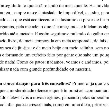
conseguindo, o que está rolando de mais quente. E a novida
mo eu, sempre nasce fantasiada de imperdível, e assim, par
rados ao que está acontecendo e afastarmos o pavor de fica
largamos, pela metade, o que já começamos, e iniciamos al
corrido até a metade. E assim seguimos: pulando de galho e
eio livro, de meia temporada em meia temporada, de faixa
branca de jiu-jitsu e de meio beijo em meio selinho, sem n
 e formando um exército feito por gente que sabe um pou
e nada! Como os patos: nadamos, voamos e andamos, po
lizar nada com grande profundidade ou maestria.
m concentração para três conselhos?
Primeiro: já que vo
 que a modernidade oferece e que é impossível acompanhar a
eúdos televisivos a novos regimes, passando pelos superali
cada dia, parece crescer mais, como em uma dieta, priorize 