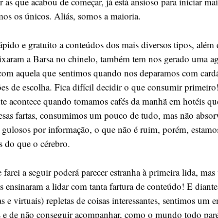
r as que acabou de começar, já está ansioso para iniciar ma
mos os únicos. Aliás, somos a maioria.
rápido e gratuito a conteúdos dos mais diversos tipos, além
ixaram a Barsa no chinelo, também tem nos gerado uma ag
 com aquela que sentimos quando nos deparamos com card
s de escolha. Fica difícil decidir o que consumir primeiro!
 acontece quando tomamos cafés da manhã em hotéis qu
mesas fartas, consumimos um pouco de tudo, mas não abso
gulosos por informação, o que não é ruim, porém, estamo
s do que o cérebro.
farei a seguir poderá parecer estranha à primeira lida, mas 
s ensinaram a lidar com tanta fartura de conteúdo! E diante
icas e virtuais) repletas de coisas interessantes, sentimos um
rás e de não conseguir acompanhar, como o mundo todo par