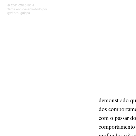
© 2011-2026 EOH
Tema eoh desenvolvido por
@vitorhugojapa
demonstrado qua
dos comportamen
com o passar dos
comportamento e
profundos e à v