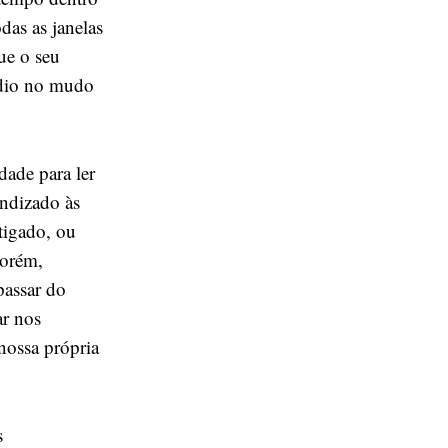
das as janelas
ue o seu
ádio no mudo
dade para ler
endizado às
tigado, ou
porém,
passar do
ar nos
nossa própria
s