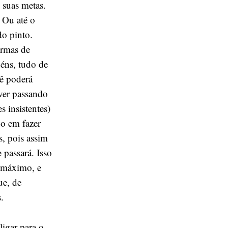
 suas metas.
 Ou até o
do pinto.
ormas de
béns, tudo de
ê poderá
iver passando
 insistentes)
do em fazer
s, pois assim
 passará. Isso
o máximo, e
ue, de
.
ligar para o