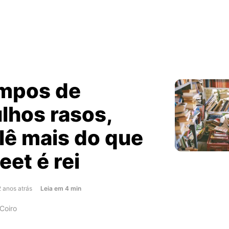
mpos de
lhos rasos,
lê mais do que
et é rei
about
2 anos atrás
Leia
em
4
min
Em
Coiro
tempos
de