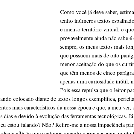
mergulhos
Como você já deve saber, estimad
rasos,
quem
tenho inúmeros textos espalhad
lê
e imenso território virtual; o qu
mais
provavelmente ainda não sabe é 
do
sempre, os meus textos mais lon
que
que possuem mais de oito parág
um
tweet
menor aceitação do que os curti
é
que têm menos de cinco parágraf
rei
apenas uma curiosidade inútil, 
Pois essa repulsa que o leitor p
ndo colocado diante de textos longos exemplifica, perfei
tos mais característicos da nossa época e que, a meu ver, s
 dias e devido à evolução das ferramentas tecnológicas. Já
u estou falando? Não? Refiro-me a nossa impaciência pa
iolenta aflição que sentimos quando permanecemos muito