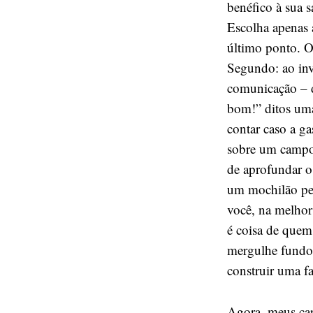
benéfico à sua 
Escolha apenas 
último ponto. O
Segundo: ao inv
comunicação – di
bom!” ditos um
contar caso a g
sobre um campo 
de aprofundar o
um mochilão pela
você, na melhor 
é coisa de quem 
mergulhe fundo 
construir uma fa
Agora, meus caro