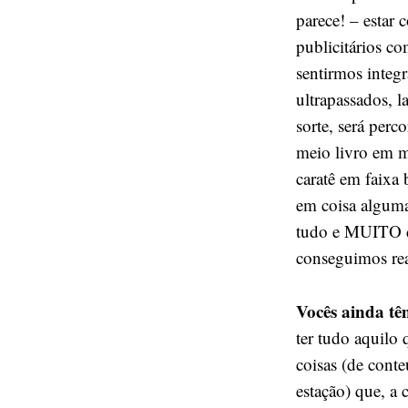
parece! – estar 
publicitários co
sentirmos integ
ultrapassados, 
sorte, será per
meio livro em m
caratê em faixa 
em coisa alguma
tudo e MUITO d
conseguimos rea
Vocês ainda tê
ter tudo aquilo
coisas (de cont
estação) que, a 