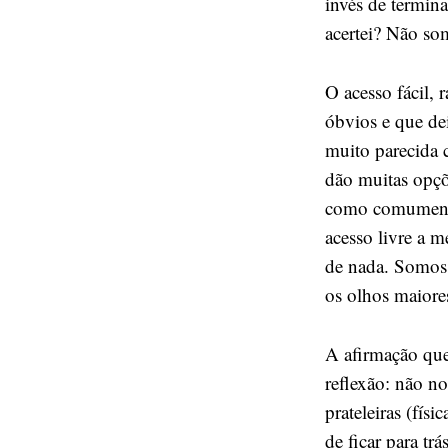
invés de termina
acertei? Não so
O acesso fácil, 
óbvios e que de
muito parecida
dão muitas opçõe
como comumente
acesso livre a 
de nada. Somos 
os olhos maiore
A afirmação que 
reflexão: não no
prateleiras (fís
de ficar para t