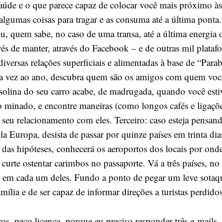
saúde e o que parece capaz de colocar você mais próximo às
algumas coisas para tragar e as consuma até a última ponta.
u, quem sabe, no caso de uma transa, até a última energia 
és de manter, através do Facebook – e de outras mil plataf
versas relações superficiais e alimentadas à base de “Para
a vez ao ano, descubra quem são os amigos com quem voc
asolina do seu carro acabe, de madrugada, quando você est
minado, e encontre maneiras (como longos cafés e ligações
 seu relacionamento com eles. Terceiro: caso esteja pensan
 Europa, desista de passar por quinze países em trinta dia
das hipóteses, conhecerá os aeroportos dos locais por onde
curte ostentar carimbos no passaporte. Vá a três países, n
em cada um deles. Fundo a ponto de pegar um leve sotaq
mília e de ser capaz de informar direções a turistas perdidos
s, peço licença, porque eu preciso responder três e-mails, 