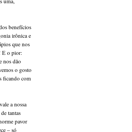
is uma,
 dos benefícios
onia irônica e
ápios que nos
 E o pior:
e nos dão
rvemos o gosto
s ficando com
vale a nossa
 de tantas
 enorme pavor
ece – só