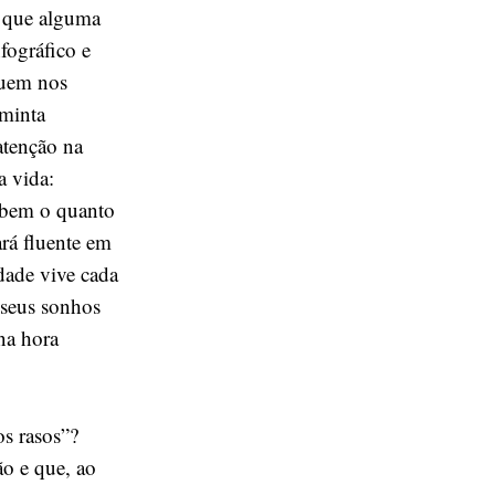
e que alguma
fográfico e
guem nos
aminta
atenção na
a vida:
e bem o quanto
rá fluente em
dade vive cada
 seus sonhos
na hora
s rasos”?
ão e que, ao