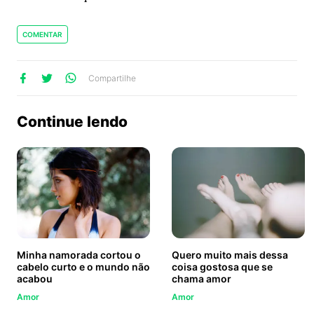
COMENTAR
lhe
artilhe
ompartilhe
Compartilhe
no
no
no
ook
Twitter
WhatsApp
Continue lendo
Minha namorada cortou o
Quero muito mais dessa
cabelo curto e o mundo não
coisa gostosa que se
acabou
chama amor
Amor
Amor