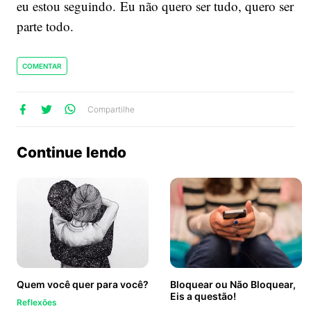
eu estou seguindo. Eu não quero ser tudo, quero ser
parte todo.
COMENTAR
lhe
artilhe
ompartilhe
Compartilhe
no
no
no
ook
Twitter
WhatsApp
Continue lendo
Quem você quer para você?
Bloquear ou Não Bloquear,
Eis a questão!
Reflexões