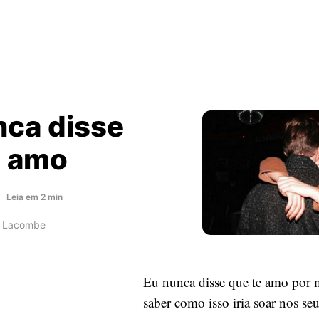
nca disse
e amo
about
Leia
em
2
min
Eu
o Lacombe
nunca
disse
que
Eu nunca disse que te amo por
te
amo
saber como isso iria soar nos se