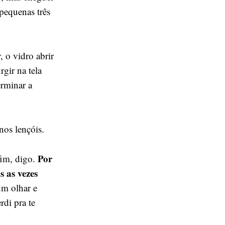
pequenas três
, o vidro abrir
rgir na tela
erminar a
nos lençóis.
Por
fim, digo.
s as vezes
um olhar e
rdi pra te