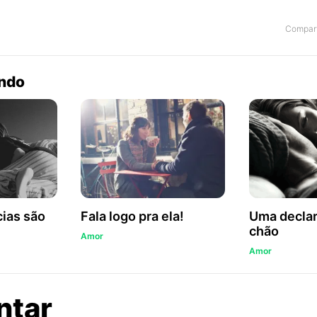
Compart
endo
ias são
Fala logo pra ela!
Uma declar
chão
Amor
Amor
sobre
ntar