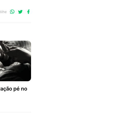
Compartilhe
Compartilhe
Compartilhe
ilhe
no
no
no
WhatsApp
Twitter
Facebook
ação pé no