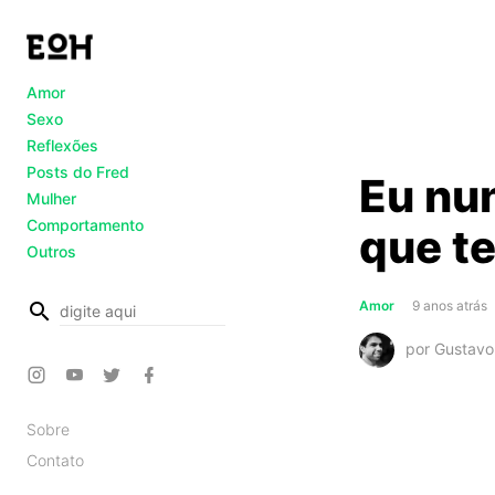
Amor
Sexo
Reflexões
Posts do Fred
Eu nu
Mulher
Comportamento
que t
Outros
busca
Amor
9 anos atrás
por Gustav
Sobre
Contato