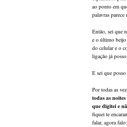
ao ponto em que
palavras parece 
Então, sei que n
e o último beijo
do celular e o c
ligação já poss
E sei que posso
Por todas as ve
todas as noites
que digitei e nã
fiquei te encara
falar, agora falo