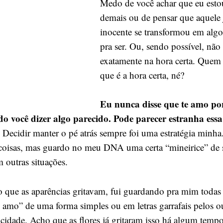
Medo de você achar que eu esto
demais ou de pensar que aquele j
inocente se transformou em algo
pra ser. Ou, sendo possível, não
exatamente na hora certa. Quem 
que é a hora certa, né?
Eu nunca disse que te amo p
o você dizer algo parecido. Pode parecer estranha essa j
.
Decidir manter o pé atrás sempre foi uma estratégia minh
 coisas, mas guardo no meu DNA uma certa “mineirice” de 
 outras situações.
o que as aparências gritavam, fui guardando pra mim todas
te amo” de uma forma simples ou em letras garrafais pelos 
 cidade. Acho que as flores já gritaram isso há algum temp