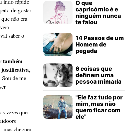
u indo rápido
O que
capricórnio é e
eito de gostar
ninguém nunca
 que não era
te falou
 veio
vai saber o
14 Passos de um
Homem de
pegada
or também
6 coisas que
ustificativa,
definem uma
a. Sou de me
pessoa mimada
ser
"Ele faz tudo por
mim, mas não
quero ficar com
 as vezes que
ele"
outdoors
o, mas cheguei