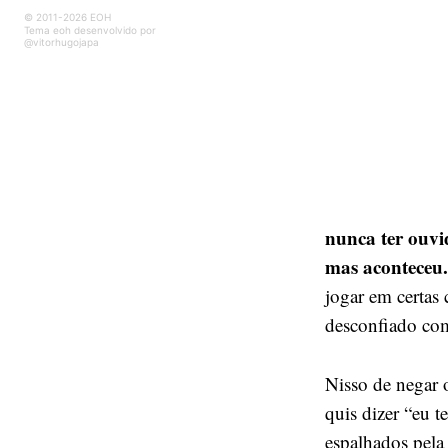
© 2011-2026 EOH
Tema eoh desenvolvido por
@vitorhugojapa
nunca ter ouvid
mas aconteceu
jogar em certas
desconfiado com
Nisso de negar 
quis dizer “eu 
espalhados pela