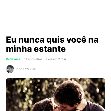
Eu nunca quis você na
minha estante
about
Reflexões
11 anos atrás
Leia
em
2
min
Eu
por Léo Luz
nunca
quis
você
na
minha
estante