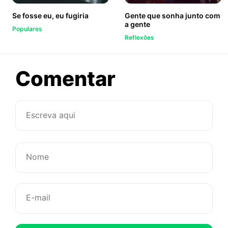
Se fosse eu, eu fugiria
Gente que sonha junto com
a gente
Populares
Reflexões
sobre
Comentar
Eu
nunca
quis
você
na
minha