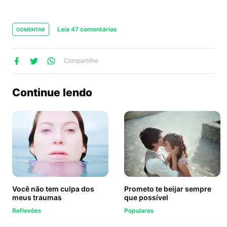
Leia 47 comentários
COMENTAR
lhe
artilhe
ompartilhe
Compartilhe
no
no
no
ook
Twitter
WhatsApp
Continue lendo
Você não tem culpa dos
Prometo te beijar sempre
meus traumas
que possível
Reflexões
Populares