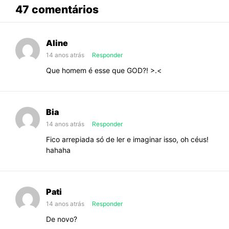
abaixo
47 comentários
sobre
Hoje
Aline
você
14 anos atrás
Responder
é
Que homem é esse que GOD?! >.<
minha
Bia
14 anos atrás
Responder
Fico arrepiada só de ler e imaginar isso, oh céus!
hahaha
Pati
14 anos atrás
Responder
De novo?