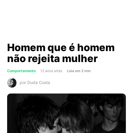
Homem que é homem
não rejeita mulher
about
Comportamento
12 anos atrás
Leia
em
2
min
Homem
por Duda Costa
que
é
homem
não
rejeita
mulher