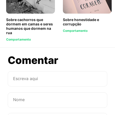
Sobre cachorros que
Sobre honestidade e
dormem em camas e seres
corrupção
humanos que dormem na
Comportamento
rua
Comportamento
sobre
Comentar
Homem
que
é
homem