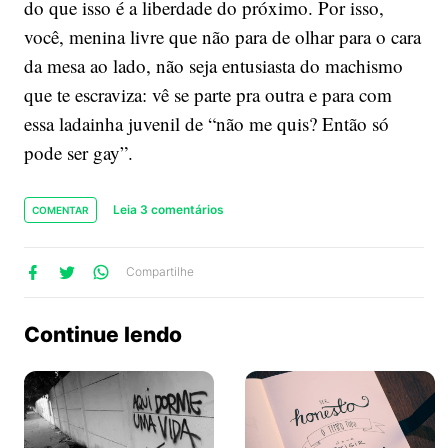
do que isso é a liberdade do próximo. Por isso,
você, menina livre que não para de olhar para o cara
da mesa ao lado, não seja entusiasta do machismo
que te escraviza: vê se parte pra outra e para com
essa ladainha juvenil de “não me quis? Então só
pode ser gay”.
Leia 3 comentários
COMENTAR
lhe
artilhe
ompartilhe
Compartilhe
no
no
no
ook
Twitter
WhatsApp
Continue lendo