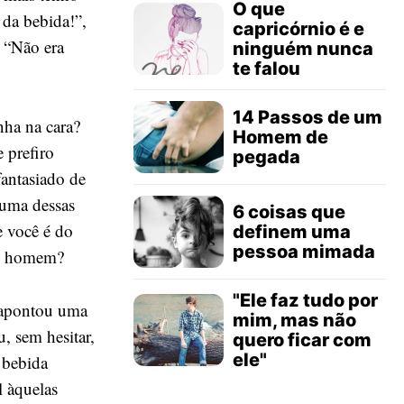
O que
 da bebida!”,
capricórnio é e
 “Não era
ninguém nunca
te falou
14 Passos de um
nha na cara?
Homem de
 prefiro
pegada
fantasiado de
r uma dessas
6 coisas que
e você é do
definem uma
pessoa mimada
ito homem?
"Ele faz tudo por
 apontou uma
mim, mas não
u, sem hesitar,
quero ficar com
ele"
a bebida
l àquelas