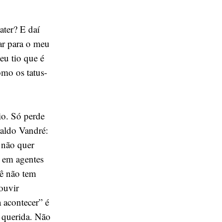
ater? E daí
ar para o meu
eu tio que é
omo os tatus-
io. Só perde
raldo Vandré:
 não quer
u em agentes
cê não tem
ouvir
 acontecer” é
, querida. Não