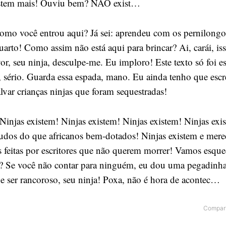
stem mais! Ouviu bem? NÃO exist…
 como você entrou aqui? Já sei: aprendeu com os pernilong
arto! Como assim não está aqui para brincar? Ai, carái, iss
or, seu ninja, desculpe-me. Eu imploro! Este texto só foi es
, sério. Guarda essa espada, mano. Eu ainda tenho que escr
alvar crianças ninjas que foram sequestradas!
Ninjas existem! Ninjas existem! Ninjas existem! Ninjas exi
cudos do que africanos bem-dotados! Ninjas existem e mer
s feitas por escritores que não querem morrer! Vamos esque
 Se você não contar para ninguém, eu dou uma pegadinha
de ser rancoroso, seu ninja! Poxa, não é hora de acontec…
Compart