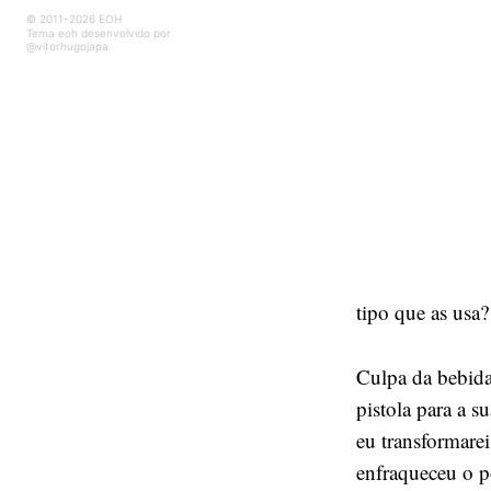
© 2011-2026 EOH
Tema eoh desenvolvido por
@vitorhugojapa
tipo que as usa?
Culpa da bebida
pistola para a s
eu transformarei
enfraqueceu o p