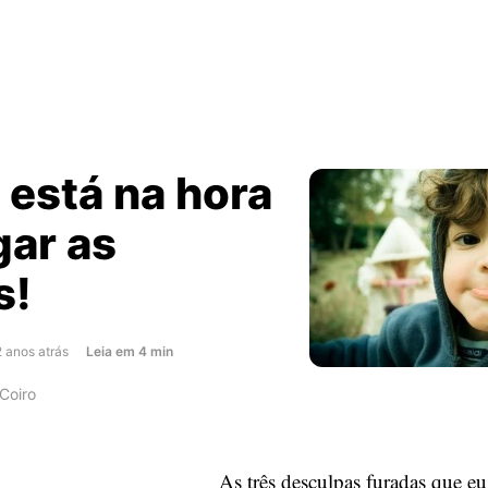
 está na hora
gar as
s!
about
2 anos atrás
Leia
em
4
min
Irmão,
Coiro
está
na
hora
As três desculpas furadas que e
de