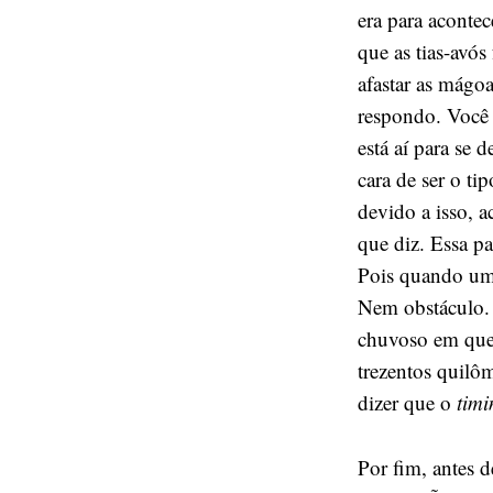
era para aconte
que as tias-avós
afastar as mágo
respondo. Você
está aí para se 
cara de ser o t
devido a isso, 
que diz. Essa p
Pois quando um 
Nem obstáculo. 
chuvoso em que
trezentos quilô
dizer que o
timi
Por fim, antes d