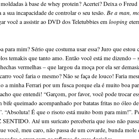
s moldadas à base de whey protein? Acertei? Deixa o Freud 
a sua incapacidade de controlar o seu tesão.
Be a man, mo
ar você a assistir ao DVD dos Teletubbies em
looping
eter
a para mim? Sério que costuma usar essa? Juro que estou
pelos temakis que tanto amo. Então você está me dizendo –
chechas vermelhas – que largou da moça por ela ser demas
 carro você faria o mesmo? Não se faça de louco! Faria me
do a minha Ferrari por um fusca porque ela é muito boa pa
acho que entendi! “Garçom, por favor, você pode trocar ess
m bife queimado acompanhado por batatas fritas no óleo de
?”. “Absoluta! É que o risoto está muito bom para mim!”. P
ENTIDO. Até um suricato perceberia que isso não pass
que você, meu caro, não passa de um covarde, bunda mole 
cagadas e arcar com os reflexos de suas decisões.