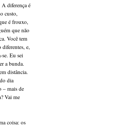
 A diferença é
do custo,
que é frouxo,
lguém que não
ica. Você tem
diferentes, e,
-se. Eu sei
er a bunda.
em distância.
do dia
 – mais de
a? Vai me
ma coisa: os