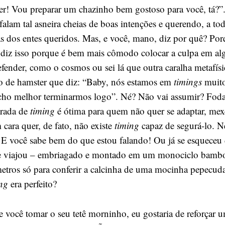
cer! Vou preparar um chazinho bem gostoso para você, tá?”.
 falam tal asneira cheias de boas intenções e querendo, a to
as dos entes queridos. Mas, e você, mano, diz por quê? Por
 diz isso porque é bem mais cômodo colocar a culpa em a
defender, como o cosmos ou sei lá que outra caralha metafís
ipo de hamster que diz: “Baby, nós estamos em
timings
muito 
acho melhor terminarmos logo”. Né? Não vai assumir? Foda
arada de
timing
é ótima para quem não quer se adaptar, mex
cara quer, de fato, não existe
timing
capaz de segurá-lo. N
E você sabe bem do que estou falando! Ou já se esqueceu 
 viajou – embriagado e montado em um monociclo bambo
metros só para conferir a calcinha de uma mocinha pepecud
ng
era perfeito?
e você tomar o seu tetê morninho, eu gostaria de reforçar u