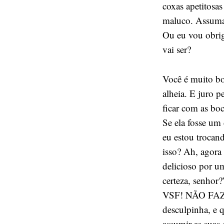
coxas apetitosa
maluco. Assuma 
Ou eu vou obrig
vai ser?
Você é muito bo
alheia. E juro 
ficar com as bo
Se ela fosse um
eu estou trocan
isso? Ah, agora 
delicioso por u
certeza, senhor
VSF! NÃO FAZ S
desculpinha, e 
assumir as suas 