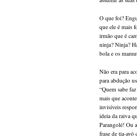
O que foi? Engu
que ele é mais 
irmão que é cam
ninja? Ninja? H
bola e os mamut
Não era para aco
para abdução us
“Quem sabe faz 
mais que aconteç
invisíveis respo
ideia da raiva 
Parangolé! Ou a
frase de tia-avó