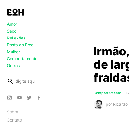
Amor
Sexo
Reflexões
Posts do Fred
Irmão,
Mulher
Comportamento
de lar
Outros
fralda
busca
Comportamento
1
por Ricardo 
Sobre
Contato