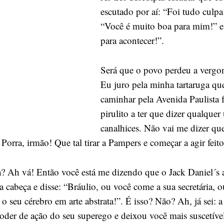
largar
escutado por aí: “Foi tudo culpa
as
“Você é muito boa para mim!” e
fraldas!
para acontecer!”.
Será que o povo perdeu a vergo
Eu juro pela minha tartaruga que
caminhar pela Avenida Paulista 
pirulito a ter que dizer qualque
canalhices. Não vai me dizer qu
 Porra, irmão! Que tal tirar a Pampers e começar a agir fe
? Ah vá! Então você está me dizendo que o Jack Daniel´s
ua cabeça e disse: “Bráulio, ou você come a sua secretária, o
 o seu cérebro em arte abstrata!”. É isso? Não? Ah, já sei: 
oder de ação do seu superego e deixou você mais suscetíve