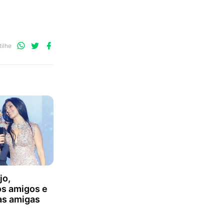
Compartilhe
Compartilhe
Compartilhe
ilhe
no
no
no
WhatsApp
Twitter
Facebook
jo,
s amigos e
as amigas