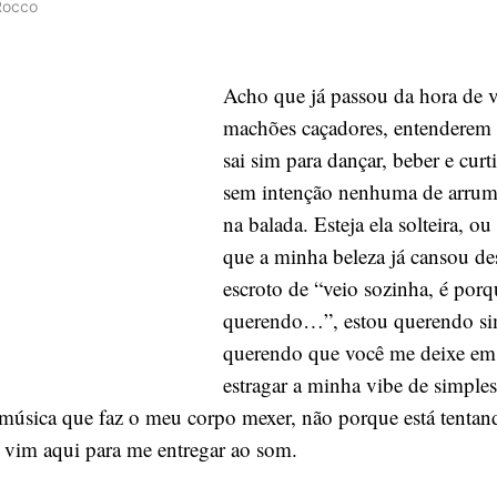
Rocco
sai
sim
para
Acho que já passou da hora de v
dançar,
beber
machões caçadores, entenderem
e
sai sim para dançar, beber e curt
curtir
sem intenção nenhuma de arru
sozinha
na balada. Esteja ela solteira, o
e
que a minha beleza já cansou de
sem
intenção
escroto de “veio sozinha, é porq
nenhuma
querendo…”, estou querendo si
de
querendo que você me deixe em 
arrumar
estragar a minha vibe de simples
companhia…
 música que faz o meu corpo mexer, não porque está tentand
 vim aqui para me entregar ao som.