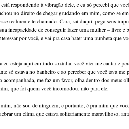
está respondendo à vibração dele, e eu só percebi que você
 achou no direito de chegar grudando em mim, como se e
sse realmente te chamado. Cara, sai daqui, pega seus impu
sua incapacidade de conseguir fazer uma mulher – livre e 
teressar por você, e vai pra casa bater uma punheta que v
 eu esteja aqui curtindo sozinha, você vier me cantar e pe
e só estava no banheiro e ao perceber que você tava me 
 to acompanhada, me faz um favor, olha dentro dos meus ol
mim, que foi quem você incomodou, não para ele.
mim, não sou de ninguém, e portanto, é pra mim que voc
uebrar um clima que estava solitariamente maravilhoso, ant