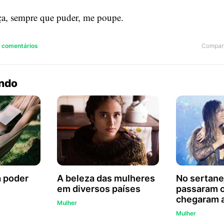
ça, sempre que puder, me poupe.
Compart
2 comentários
endo
a poder
A beleza das mulheres
No sertane
em diversos países
passaram o
chegaram 
Mulher
Mulher