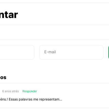
sobre
ntar
Mulher
sai
sim
para
dançar,
abaixo
ios
beber
sobre
Mulher
6 anos atrás
Responder
e
sai
éns.! Essas palavras me representam…
sim
para