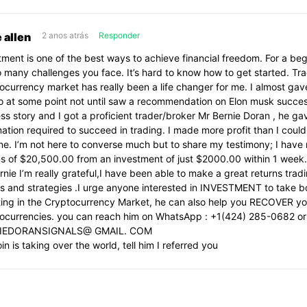
curtir
dançar,
sozinha
beber
 allen
2 anos atrás
Responder
e
tment is one of the best ways to achieve financial freedom. For a beg
e
curtir
o many challenges you face. It’s hard to know how to get started. Tr
sozinha
ocurrency market has really been a life changer for me. I almost gav
sem
e
o at some point not until saw a recommendation on Elon musk succes
sem
ss story and I got a proficient trader/broker Mr Bernie Doran , he ga
intenção
mation required to succeed in trading. I made more profit than I could
intenção
ne. I’m not here to converse much but to share my testimony; I have
nenhuma
ns of $20,500.00 from an investment of just $2000.00 within 1 week
nenhuma
de
rnie I’m really grateful,I have been able to make a great returns tradi
arrumar
ls and strategies .I urge anyone interested in INVESTMENT to take bo
de
companhia…
ting in the Cryptocurrency Market, he can also help you RECOVER you
ocurrencies. you can reach him on WhatsApp : +1(424) 285-0682 or 
arrumar
IEDORANSIGNALS@ GMAIL. COM
oin is taking over the world, tell him I referred you
companhia…