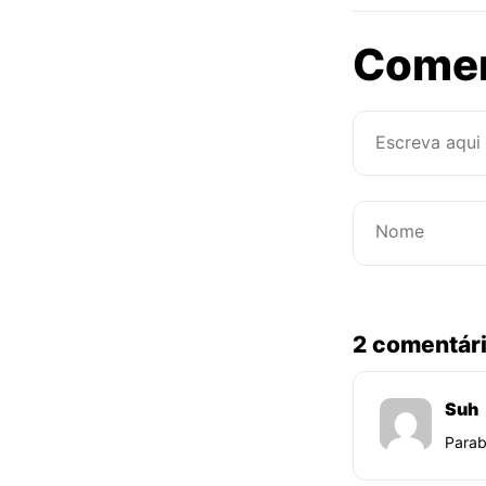
Come
2 comentár
Suh
Parab