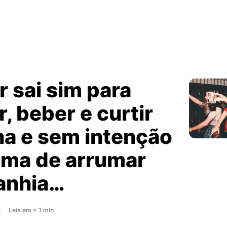
 sai sim para
, beber e curtir
ha e sem intenção
ma de arrumar
anhia…
about
s
Leia
em
< 1
min
Mulher