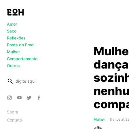
Amor
Sexo
Reflexões
Posts do Fred
Mulher
Mulher
Comportamento
dançar
Outros
sozin
busca
nenhu
comp
Sobre
Mulher
8 anos atrá
Contato