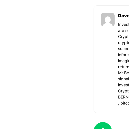
Dave
Inves
are s
Crypt
crypt
succe
infor
imagi
retur
Mr Be
signa
inves
Crypt
BERN
, bitc