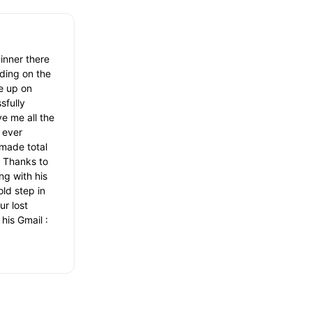
inner there
ading on the
e up on
sfully
ve me all the
 ever
 made total
. Thanks to
ng with his
ld step in
r lost
his Gmail :