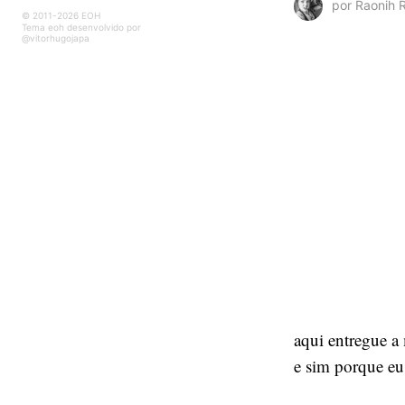
por Raonih 
© 2011-2026 EOH
Tema eoh desenvolvido por
@vitorhugojapa
aqui entregue a
e sim porque eu