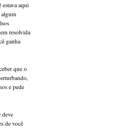
 estava aqui
m algum
lsos
bem resolvida
ocê ganha
rceber que o
perturbando,
hos e pede
ê deve
es de você