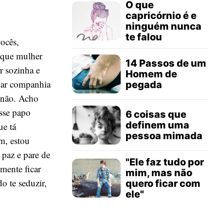
O que
capricórnio é e
ninguém nunca
te falou
ocês,
 que mulher
14 Passos de um
ir sozinha e
Homem de
mar companhia
pegada
u não. Acho
sse papo
6 coisas que
definem uma
ue tá
pessoa mimada
m, estou
paz e pare de
"Ele faz tudo por
mente ficar
mim, mas não
o te seduzir,
quero ficar com
ele"