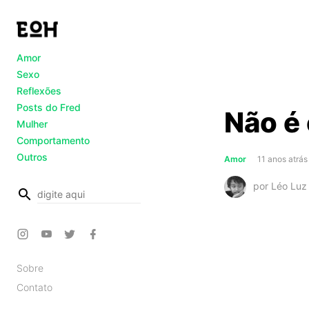
Amor
Sexo
Reflexões
Posts do Fred
Não é
Mulher
Comportamento
Outros
Amor
11 anos atrás
por Léo Luz
busca
Sobre
Contato