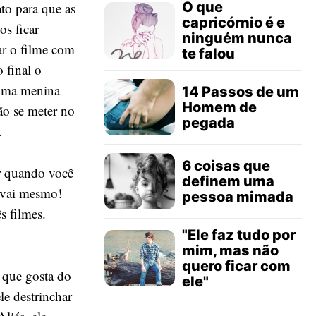
O que
to para que as
capricórnio é e
s ficar
ninguém nunca
ar o filme com
te falou
 final o
lguma menina
14 Passos de um
Homem de
ão se meter no
pegada
.
6 coisas que
er quando você
definem uma
 vai mesmo!
pessoa mimada
s filmes.
"Ele faz tudo por
mim, mas não
quero ficar com
r que gosta do
ele"
le destrinchar