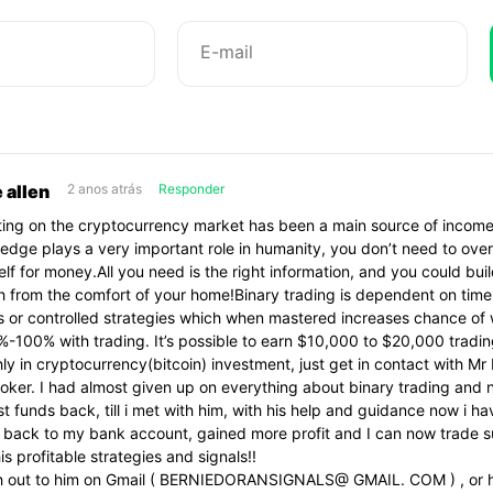
ele…
 allen
2 anos atrás
Responder
ting on the cryptocurrency market has been a main source of income
edge plays a very important role in humanity, you don’t need to ove
elf for money.All you need is the right information, and you could bui
h from the comfort of your home!Binary trading is dependent on timel
s or controlled strategies which when mastered increases chance of
%-100% with trading. It’s possible to earn $10,000 to $20,000 tradi
ly in cryptocurrency(bitcoin) investment, just get in contact with Mr
oker. I had almost given up on everything about binary trading and 
st funds back, till i met with him, with his help and guidance now i ha
 back to my bank account, gained more profit and I can now trade s
is profitable strategies and signals!!
 out to him on Gmail ( BERNIEDORANSIGNALS@ GMAIL. COM ) , or h