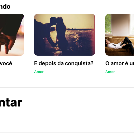
endo
 você
E depois da conquista?
O amor é u
Amor
Amor
sobre
ntar
Não
é