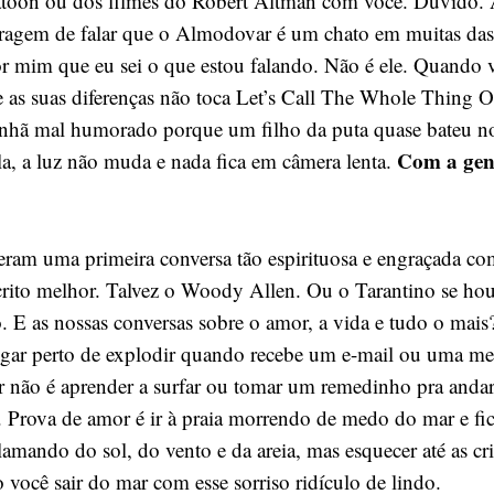
atoon ou dos filmes do Robert Altman com você. Duvido. A
oragem de falar que o Almodovar é um chato em muitas das
por mim que eu sei o que estou falando. Não é ele. Quando 
 as suas diferenças não toca Let’s Call The Whole Thing 
nhã mal humorado porque um filho da puta quase bateu no
Com a gent
la, a luz não muda e nada fica em câmera lenta.
eram uma primeira conversa tão espirituosa e engraçada co
crito melhor. Talvez o Woody Allen. Ou o Tarantino se ho
. E as nossas conversas sobre o amor, a vida e tudo o mais
egar perto de explodir quando recebe um e-mail ou uma m
 não é aprender a surfar ou tomar um remedinho pra andar
. Prova de amor é ir à praia morrendo de medo do mar e fic
clamando do sol, do vento e da areia, mas esquecer até as cr
 você sair do mar com esse sorriso ridículo de lindo.