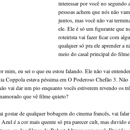
interessar por você no segundo a
pessoas achem que nós não vamo
juntos, mas você não vai termin
ele. Ele é só um figurante que no
roteirista vai fazer ficar com a
qualquer só pra ele aprender a n
meio do casal principal do filme
por mim, eu sei o que eu estou falando. Ele não vai entend
phia Coppola estava péssima em O Poderoso Chefão 3. Não
não vai dar um pio enquanto vocês estiverem revendo os trê
amorado que vê filme quieto?
vai gostar de qualquer bobagem do cinema francês, vai fala
Azul é a cor mais quente só pra parecer cult, mas duvido e