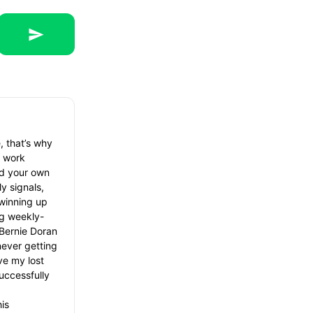
, that’s why
r work
ld your own
y signals,
 winning up
ng weekly-
 Bernie Doran
never getting
ve my lost
uccessfully
is