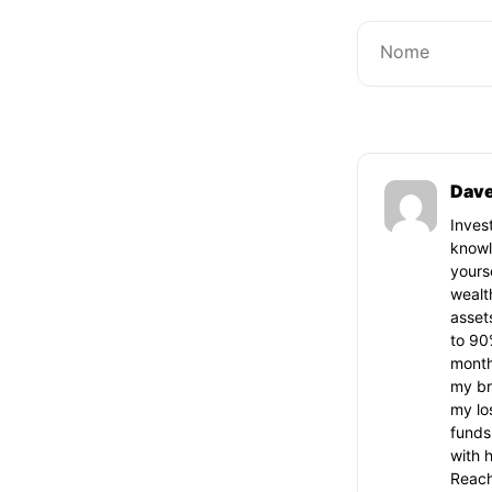
Dave
Inves
knowl
yours
wealt
asset
to 90
month
my br
my lo
funds
with h
Reach