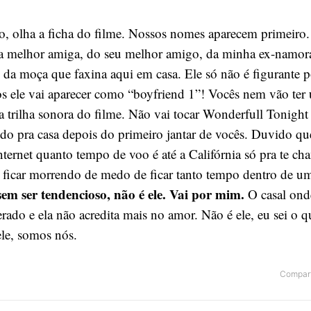
, olha a ficha do filme. Nossos nomes aparecem primeiro
ua melhor amiga, do seu melhor amigo, da minha ex-namor
é da moça que faxina aqui em casa. Ele só não é figurante 
tos ele vai aparecer como “boyfriend 1”! Vocês nem vão te
a trilha sonora do filme. Não vai tocar Wonderfull Tonigh
do pra casa depois do primeiro jantar de vocês. Duvido que
ternet quanto tempo de voo é até a Califórnia só pra te ch
 e ficar morrendo de medo de ficar tanto tempo dentro de u
 sem ser tendencioso, não é ele. Vai por mim.
O casal ond
rado e ela não acredita mais no amor. Não é ele, eu sei o q
ele, somos nós.
Compart