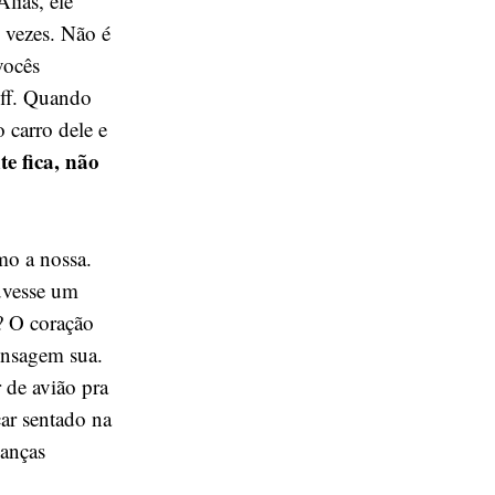
liás, ele
 vezes. Não é
vocês
Off. Quando
 carro dele e
e fica, não
mo a nossa.
uvesse um
? O coração
ensagem sua.
 de avião pra
ar sentado na
ianças