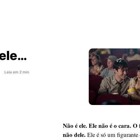
 ele…
about
Leia
em
2
min
Não
é
ele…
Não é ele. Ele não é o cara. O 
não dele.
Ele é só um figurante 