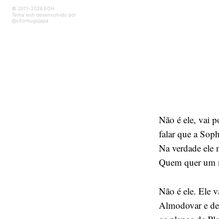
© 2011-2026 EOH
Tema eoh desenvolvido por
@vitorhugojapa
Não é ele, vai 
falar que a So
Na verdade ele 
Quem quer um n
Não é ele. Ele 
Almodovar e de 