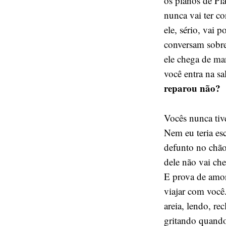
os planos de Pl
nunca vai ter c
ele, sério, vai 
conversam sobre
ele chega de ma
você entra na sa
reparou não?
Vocês nunca tiv
Nem eu teria es
defunto no chão
dele não vai ch
E prova de amor
viajar com você
areia, lendo, re
gritando quando