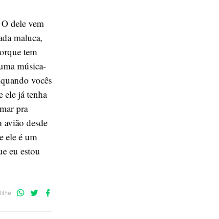
. O dele vem
ada maluca,
porque tem
r uma música-
t quando vocês
 ele já tenha
amar pra
m avião desde
e ele é um
ue eu estou
Compartilhe
Compartilhe
Compartilhe
ilhe
no
no
no
WhatsApp
Twitter
Facebook