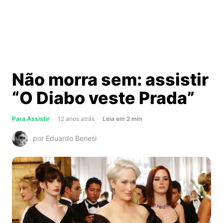
Não morra sem: assistir
“O Diabo veste Prada”
about
Para Assistir
12 anos atrás
Leia
em
2
min
Não
por Eduardo Benesi
morra
sem:
assistir
“O
Diabo
veste
Prada”