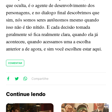
que oculta, é o agente de desenvolvimento dos
personagens, e no dialogo final descobrimos que
sim, nós somos seres autônomos mesmo quando
isso não é tão nítido. E cada decisão tomada
geralmente só fica realmente clara, quando ela já
aconteceu, quando acessamos uma a escolha
anterior a de agora, e sim você escolheu estar aqui.
COMENTAR
lhe
artilhe
ompartilhe
Compartilhe
no
no
no
ook
Twitter
WhatsApp
Continue lendo