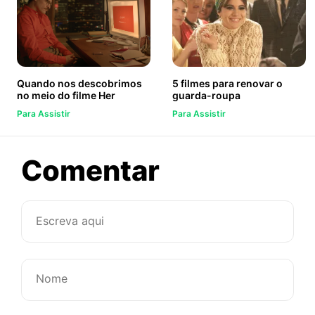
Quando nos descobrimos
5 filmes para renovar o
no meio do filme Her
guarda-roupa
Para Assistir
Para Assistir
sobre
Comentar
Não
morra
sem:
assistir