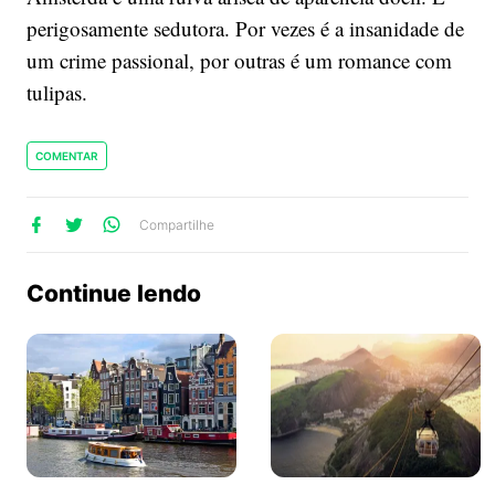
perigosamente sedutora. Por vezes é a insanidade de
um crime passional, por outras é um romance com
tulipas.
COMENTAR
lhe
artilhe
ompartilhe
Compartilhe
no
no
no
ook
Twitter
WhatsApp
Continue lendo