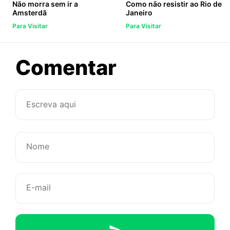
Não morra sem ir a
Como não resistir ao Rio de
Amsterdã
Janeiro
Para Visitar
Para Visitar
sobre
Comentar
Não
morra
sem
ir
a
Amsterdã