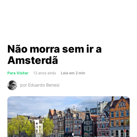
Não morra sem ir a
Amsterdã
about
Para Visitar
12 anos atrás
Leia
em
2
min
Não
por Eduardo Benesi
morra
sem
ir
a
Amsterdã