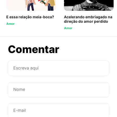
E essa relação meia-boca?
Acelerando embriagado na
direção do amor perdido
Amor
Amor
sobre
Comentar
O
amor
construído
por
nós