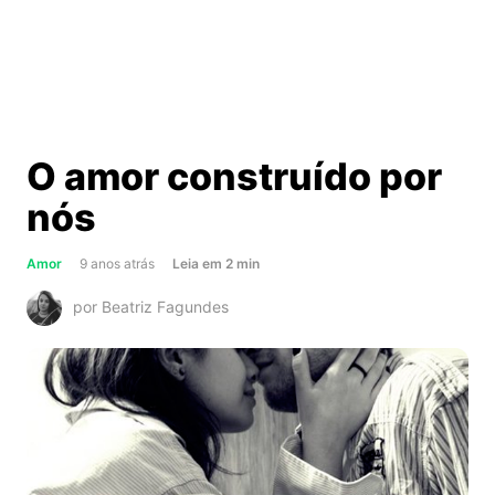
O amor construído por
nós
about
Amor
9 anos atrás
Leia
em
2
min
O
por Beatriz Fagundes
amor
construído
por
nós