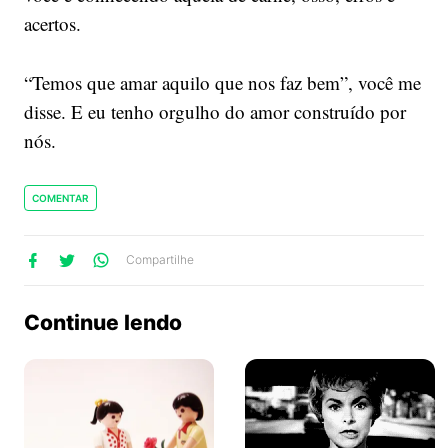
acertos.
“Temos que amar aquilo que nos faz bem”, você me
disse. E eu tenho orgulho do amor construído por
nós.
COMENTAR
lhe
artilhe
ompartilhe
Compartilhe
no
no
no
ook
Twitter
WhatsApp
Continue lendo