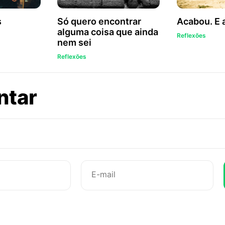
s
Só quero encontrar
Acabou. E 
alguma coisa que ainda
Reflexões
nem sei
Reflexões
sobre
ntar
O
embaçar
de
um
vidro