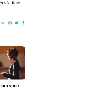
s vão ficar
Compartilhe
Compartilhe
Compartilhe
ilhe
no
no
no
WhatsApp
Twitter
Facebook
para você