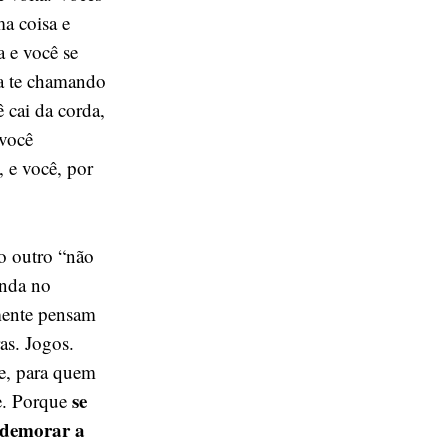
ma coisa e
 e você se
iga te chamando
ê cai da corda,
 você
, e você, por
o outro “não
inda no
mente pensam
as. Jogos.
e, para quem
se
te. Porque
 demorar a