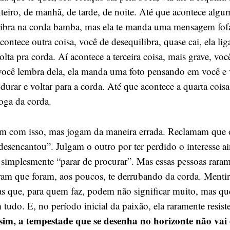
nteiro, de manhã, de tarde, de noite. Até que acontece algu
libra na corda bamba, mas ela te manda uma mensagem fofa
acontece outra coisa, você de desequilibra, quase cai, ela l
volta pra corda. Aí acontece a terceira coisa, mais grave, voc
, você lembra dela, ela manda uma foto pensando em você e
urar e voltar para a corda. Até que acontece a quarta coisa
joga da corda.
am com isso, mas jogam da maneira errada. Reclamam que 
desencantou”. Julgam o outro por ter perdido o interesse a
simplesmente “parar de procurar”. Mas essas pessoas rara
eram que foram, aos poucos, te derrubando da corda. Mentir
s que, para quem faz, podem não significar muito, mas qu
m tudo. E, no período inicial da paixão, ela raramente resis
sim, a tempestade que se desenha no horizonte não vai