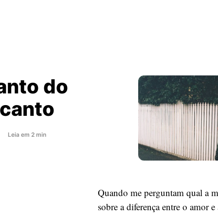
anto do
canto
about
s
Leia
em
2
min
O
encanto
do
desencanto
Quando me perguntam qual a m
sobre a diferença entre o amor e 