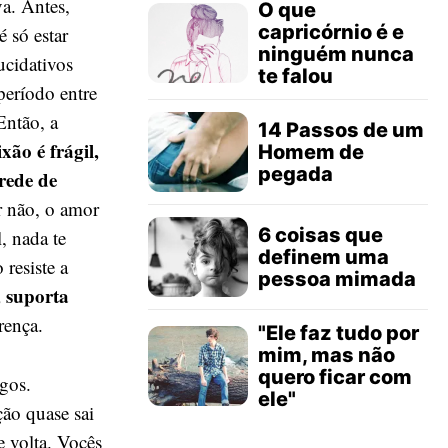
va. Antes,
O que
capricórnio é e
 só estar
ninguém nunca
ucidativos
te falou
período entre
Então, a
14 Passos de um
xão é frágil,
Homem de
pegada
rede de
 não, o amor
6 coisas que
, nada te
definem uma
 resiste a
pessoa mimada
, suporta
erença.
"Ele faz tudo por
mim, mas não
quero ficar com
gos.
ele"
ção quase sai
e volta. Vocês