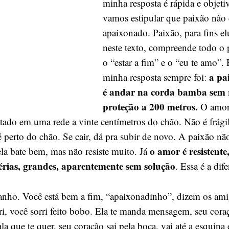
minha resposta é rápida e objeti
vamos estipular que paixão não é
apaixonado. Paixão, para fins el
neste texto, compreende todo o 
o “estar a fim” e o “eu te amo”. 
a pai
minha resposta sempre foi:
é andar na corda bamba sem
proteção a 200 metros.
O amor
tado em uma rede a vinte centímetros do chão. Não é frágil
 é perto do chão. Se cair, dá pra subir de novo. A paixão não
o amor é resistente
ela bate bem, mas não resiste muito. Já
sérias, grandes, aparentemente sem solução
. Essa é a dif
ranho. Você está bem a fim, “apaixonadinho”, dizem os ami
ri, você sorri feito bobo. Ela te manda mensagem, seu cora
ala que te quer, seu coração sai pela boca, vai até a esquina 