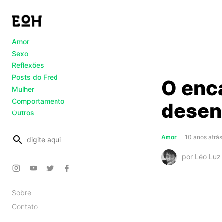
Amor
Sexo
Reflexões
Posts do Fred
O enc
Mulher
Comportamento
desen
Outros
busca
Amor
10 anos atrá
por Léo Luz
Sobre
Contato