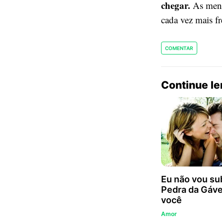
chegar.
As menti
cada vez mais f
COMENTAR
Continue l
Eu não vou sub
Pedra da Gáv
você
Amor