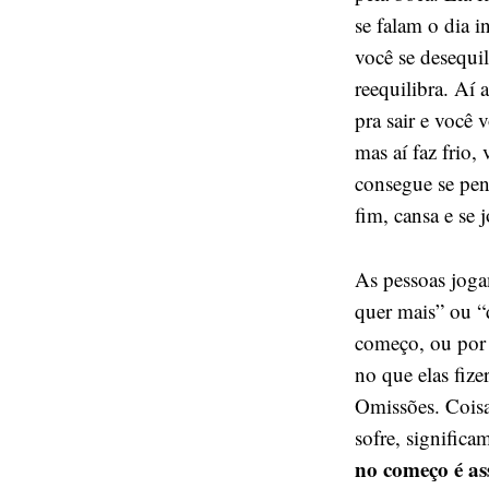
se falam o dia i
você se desequi
reequilibra. Aí 
pra sair e você 
mas aí faz frio
consegue se pend
fim, cansa e se 
As pessoas jog
quer mais” ou “
começo, ou por 
no que elas fiz
Omissões. Coisa
sofre, significa
no começo é as