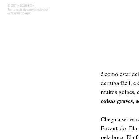
© 2011-2026 EOH
Tema eoh desenvolvido por
@vitorhugojapa
é como estar dei
derruba fácil, e
muitos golpes, 
coisas graves, 
Chega a ser est
Encantado. Ela 
pela boca. Ela f