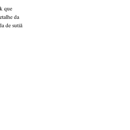
ok que
etalhe da
da de sutiã