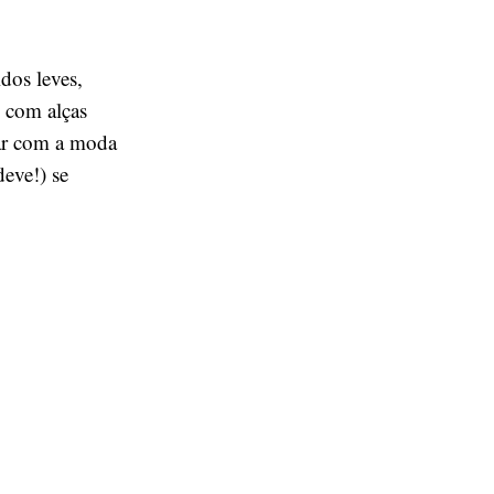
dos leves,
s com alças
car com a moda
deve!) se