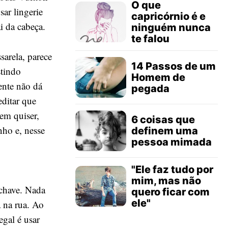
O que
sar lingerie
capricórnio é e
 da cabeça.
ninguém nunca
te falou
sarela, parece
14 Passos de um
stindo
Homem de
ente não dá
pegada
editar que
em quiser,
6 coisas que
nho e, nesse
definem uma
pessoa mimada
"Ele faz tudo por
mim, mas não
-chave. Nada
quero ficar com
ele"
a na rua. Ao
egal é usar