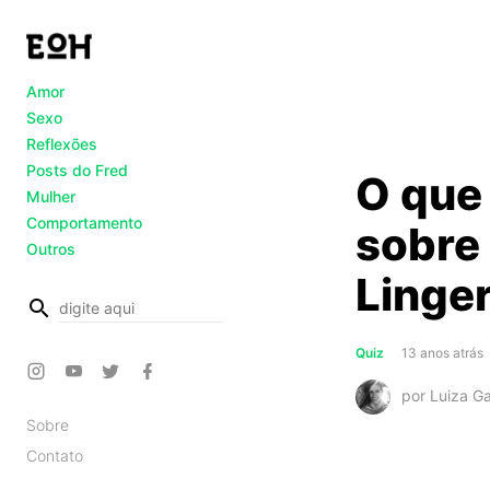
Amor
Sexo
Reflexões
Posts do Fred
O que
Mulher
Comportamento
sobre
Outros
Linger
busca
Quiz
13 anos atrás
por Luiza G
Sobre
Contato