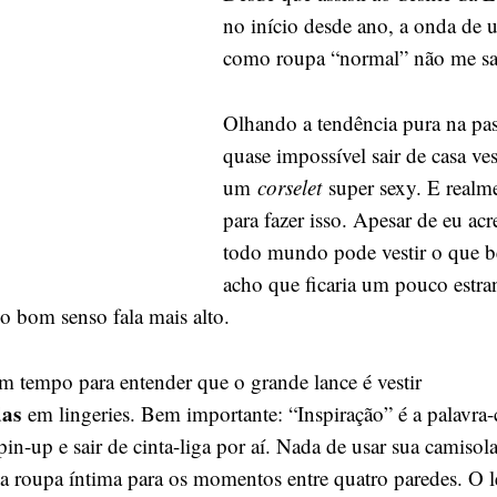
moda
no início desde ano, a onda de u
–
como roupa “normal” não me sai
Lingerie
Olhando a tendência pura na pas
quase impossível sair de casa ve
um
corselet
super sexy. E realm
para fazer isso. Apesar de eu acr
todo mundo pode vestir o que b
acho que ficaria um pouco estra
 o bom senso fala mais alto.
um tempo para entender que o grande lance é vestir
das
em lingeries. Bem importante: “Inspiração” é a palavra
pin-up e sair de cinta-liga por aí. Nada de usar sua camisol
 a roupa íntima para os momentos entre quatro paredes. O l