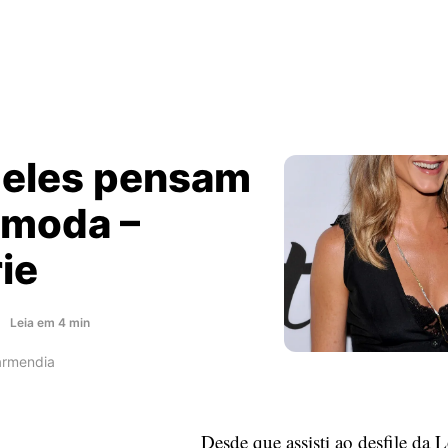
 eles pensam
 moda –
ie
about
Leia
em
4
min
O
armendia
que
eles
pensam
Desde que assisti ao desfile da 
sobre