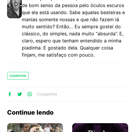
de bom senso da pessoa pelo óculos escuros
que ela está usando. Sabe aquelas besteiras e
manias somente nossas e que não fazem lá
muito sentido? Então… Eu sempre gostei do
clássico, do simples, nada muito “absurda”. E,
claro, espero que tenham entendido a minha
piadinha. E gostado dela. Qualquer coisa
finjam, me satisfaço com pouco.
COMENTAR
lhe
artilhe
ompartilhe
Compartilhe
no
no
no
ook
Twitter
WhatsApp
Continue lendo