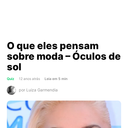
O que eles pensam
sobre moda – Óculos de
sol
about
Quiz
12 anos atrás
Leia
em
5
min
O
por Luiza Garmendia
que
eles
pensam
sobre
moda
–