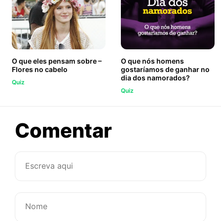
O que eles pensam sobre –
O que nós homens
Flores no cabelo
gostaríamos de ganhar no
dia dos namorados?
Quiz
Quiz
sobre
Comentar
O
que
eles