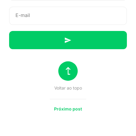
pensam
sobre
moda
–
Óculos
de
Voltar ao topo
sol
Próximo post