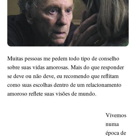
amar
de
verdade?
–
Um
texto
sobre
o
Muitas pessoas me pedem todo tipo de conselho
amor
sobre suas vidas amorosas. Mais do que responder
e
se deve ou não deve, eu recomendo que reflitam
a
sabedoria
como suas escolhas dentro de um relacionamento
amoroso reflete suas visões de mundo.
Vivemos
numa
época de