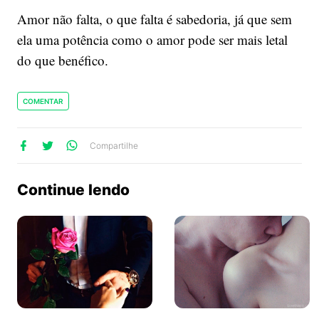
Amor não falta, o que falta é sabedoria, já que sem
ela uma potência como o amor pode ser mais letal
do que benéfico.
COMENTAR
lhe
artilhe
ompartilhe
Compartilhe
no
no
no
ook
Twitter
WhatsApp
Continue lendo