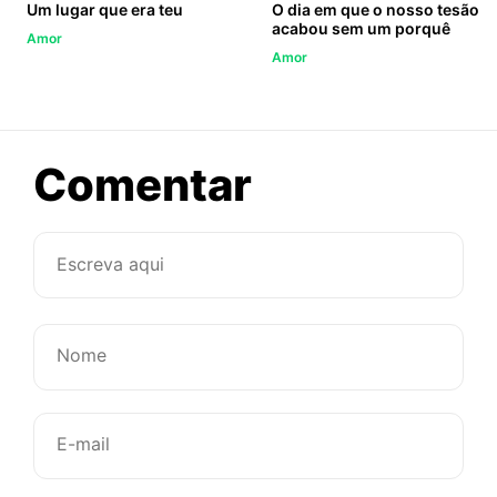
Um lugar que era teu
O dia em que o nosso tesão
acabou sem um porquê
Amor
Amor
sobre
Comentar
O
que
falta
para
você