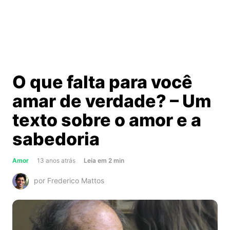
O que falta para você
amar de verdade? – Um
texto sobre o amor e a
sabedoria
about
Amor
13 anos atrás
Leia
em
2
min
O
por Frederico Mattos
que
falta
para
você