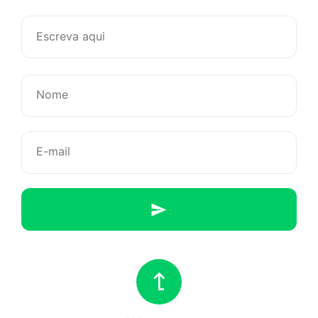
Os
amores
passam,
as
amizades
ficam