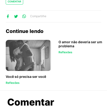
COMENTAR
lhe
artilhe
ompartilhe
Compartilhe
no
no
no
ook
Twitter
WhatsApp
Continue lendo
O amor não deveria ser um
problema
Reflexões
Você só precisa ser você
Reflexões
sobre
Comentar