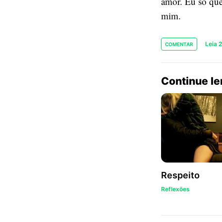
amor. Eu só qu
mim.
Leia 
COMENTAR
Continue l
Respeito
Reflexões