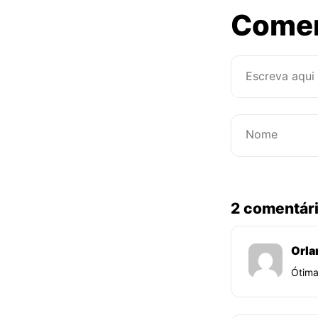
Come
2 comentár
Orla
Ótima