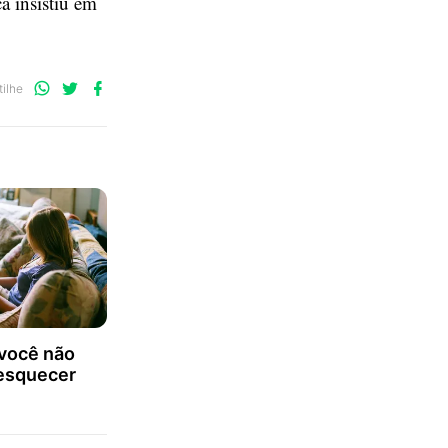
 insistiu em
Compartilhe
Compartilhe
Compartilhe
ilhe
no
no
no
WhatsApp
Twitter
Facebook
você não
esquecer