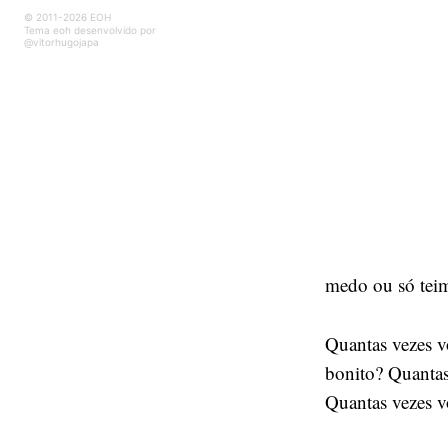
© 2011-2026 EOH
Tema eoh desenvolvido por
@vitorhugojapa
medo ou só tei
Quantas vezes v
bonito? Quantas
Quantas vezes v