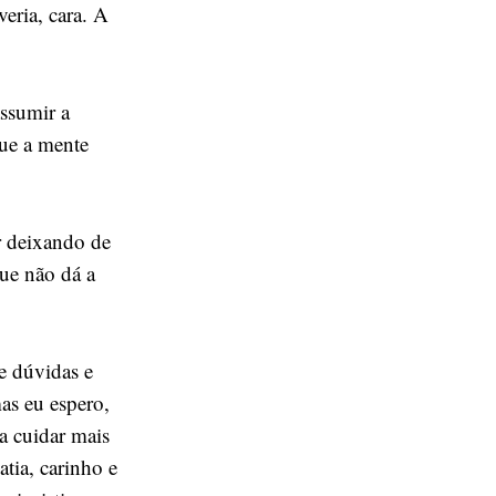
eria, cara. A
assumir a
que a mente
r deixando de
que não dá a
e dúvidas e
mas eu espero,
a cuidar mais
tia, carinho e