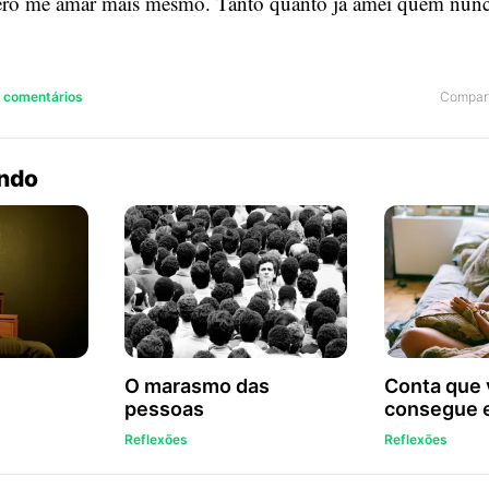
ero me amar mais mesmo. Tanto quanto já amei quem nunca
Compart
2 comentários
endo
O marasmo das
Conta que 
pessoas
consegue 
Reflexões
Reflexões