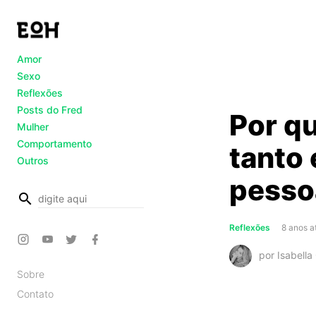
Amor
Sexo
Reflexões
Posts do Fred
Por qu
Mulher
Comportamento
tanto
Outros
pesso
busca
Reflexões
8 anos a
por Isabella
Sobre
Contato