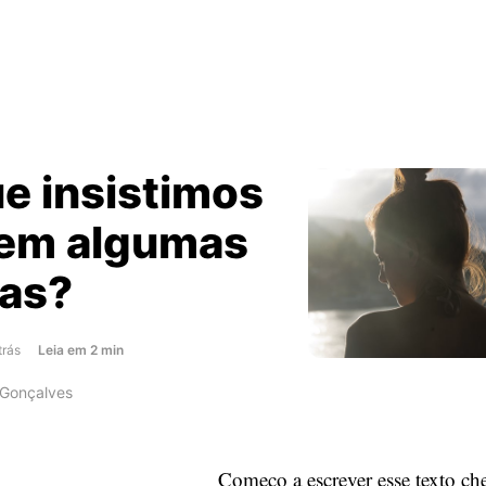
e insistimos
 em algumas
as?
about
trás
Leia
em
2
min
Por
 Gonçalves
que
insistimos
tanto
Começo a escrever esse texto ch
em