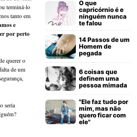
O que
vou terminá-lo
capricórnio é e
imos tanto em
ninguém nunca
te falou
amos e
r por perto
14 Passos de um
Homem de
pegada
 de querer o
falta de um
6 coisas que
segurança,
definem uma
pessoa mimada
"Ele faz tudo por
o seria
mim, mas não
alguém?
quero ficar com
ele"