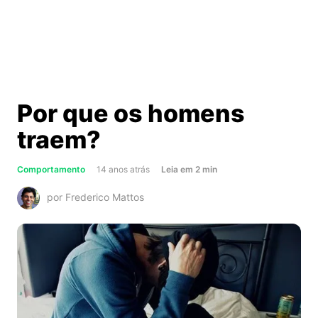
Por que os homens
traem?
about
Comportamento
14 anos atrás
Leia
em
2
min
Por
por Frederico Mattos
que
os
homens
traem?