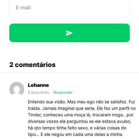
traem?
abaixo
2 comentários
sobre
Por
Lohanne
que
8 anos atrás
Responder
os
Entendo sua visão. Mas meu ego não se satisfez. Fui
homens
traída. Jamais imaginei que seria. Ele fez um perfil no
traem?
Tinder, conheceu uma moça lá, trocaram msgs.. por
diversas vezes ela perguntou se ele estava avulso,
há qto tempo tinha feito sexo, e várias coisas do
tipo… E ele negou em cada uma delas a minha