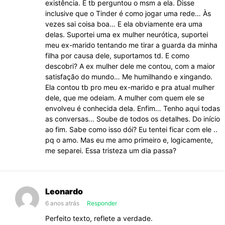
existência. E tb perguntou o msm a ela. Disse
inclusive que o Tinder é como jogar uma rede… Às
vezes sai coisa boa… E ela obviamente era uma
delas. Suportei uma ex mulher neurótica, suportei
meu ex-marido tentando me tirar a guarda da minha
filha por causa dele, suportamos td. E como
descobri? A ex mulher dele me contou, com a maior
satisfação do mundo… Me humilhando e xingando.
Ela contou tb pro meu ex-marido e pra atual mulher
dele, que me odeiam. A mulher com quem ele se
envolveu é conhecida dela. Enfim… Tenho aqui todas
as conversas… Soube de todos os detalhes. Do início
ao fim. Sabe como isso dói? Eu tentei ficar com ele ..
pq o amo. Mas eu me amo primeiro e, logicamente,
me separei. Essa tristeza um dia passa?
Leonardo
6 anos atrás
Responder
Perfeito texto, reflete a verdade.