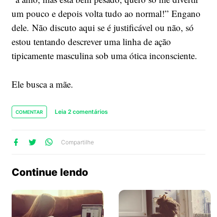
um pouco e depois volta tudo ao normal!” Engano
dele. Não discuto aqui se é justificável ou não, só
estou tentando descrever uma linha de ação
tipicamente masculina sob uma ótica inconsciente.
Ele busca a mãe.
Leia 2 comentários
COMENTAR
lhe
artilhe
ompartilhe
Compartilhe
no
no
no
ook
Twitter
WhatsApp
Continue lendo