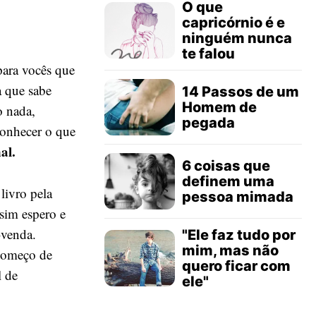
O que
capricórnio é e
ninguém nunca
te falou
para vocês que
a que sabe
14 Passos de um
Homem de
o nada,
pegada
onhecer o que
al.
6 coisas que
definem uma
livro pela
pessoa mimada
ssim espero e
-venda.
"Ele faz tudo por
mim, mas não
 começo de
quero ficar com
l de
ele"