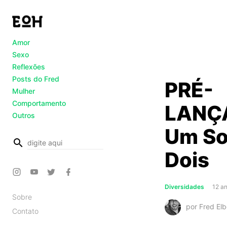
Amor
Sexo
Reflexões
Posts do Fred
PRÉ-
Mulher
Comportamento
LANÇ
Outros
Um So
busca
Dois
Diversidades
12 an
Sobre
por Fred Elb
Contato