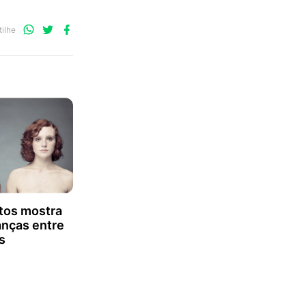
Compartilhe
Compartilhe
Compartilhe
ilhe
no
no
no
WhatsApp
Twitter
Facebook
otos mostra
nças entre
s