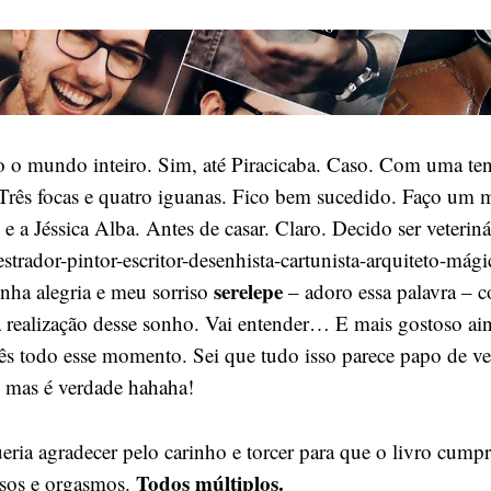
 o mundo inteiro. Sim, até Piracicaba. Caso. Com uma ten
 Três focas e quatro iguanas. Fico bem sucedido. Faço um
e a Jéssica Alba. Antes de casar. Claro. Decido ser veteriná
strador-pintor-escritor-desenhista-cartunista-arquiteto-mág
serelepe
ha alegria e meu sorriso
– adoro essa palavra – 
 realização desse sonho. Vai entender… E mais gostoso ai
ês todo esse momento. Sei que tudo isso parece papo de ve
 mas é verdade hahaha!
eria agradecer pelo carinho e torcer para que o livro cumpr
Todos múltiplos.
risos e orgasmos.