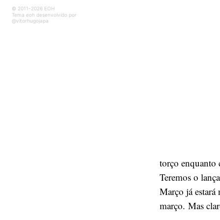
© 2011-2026 EOH
Tema eoh desenvolvido por
@vitorhugojapa
torço enquanto 
Teremos o lança
Março já estará 
março. Mas clar