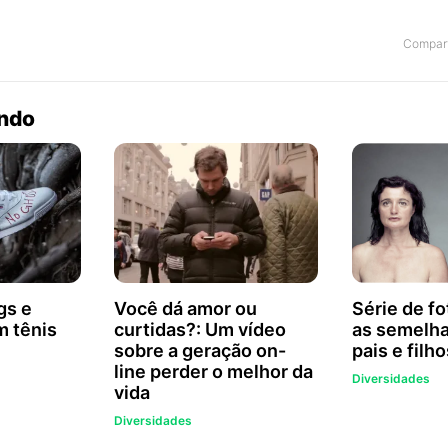
Compart
endo
gs e
Você dá amor ou
Série de f
m tênis
curtidas?: Um vídeo
as semelha
sobre a geração on-
pais e filho
line perder o melhor da
Diversidades
vida
Diversidades