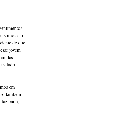
 sentimentos
em somos e o
sciente de que
 esse jovem
stemidas…
e safado
tamos em
so também
faz parte,