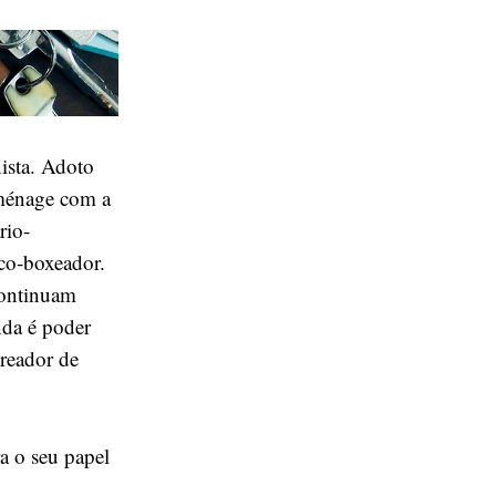
ista. Adoto
 ménage com a
rio-
ico-boxeador.
continuam
nda é poder
reador de
a o seu papel