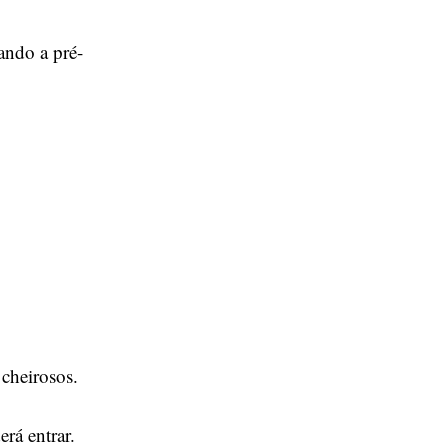
lando a pré-
cheirosos.
rá entrar.