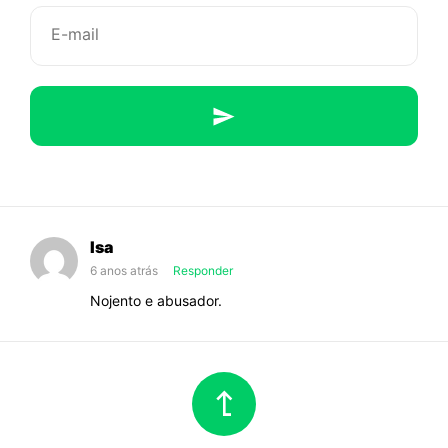
a
nossa
história
Isa
6 anos atrás
Responder
Nojento e abusador.