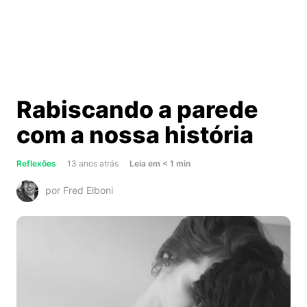
Rabiscando a parede
com a nossa história
about
Reflexões
13 anos atrás
Leia
em
< 1
min
Rabiscando
por Fred Elboni
a
parede
com
a
nossa
história