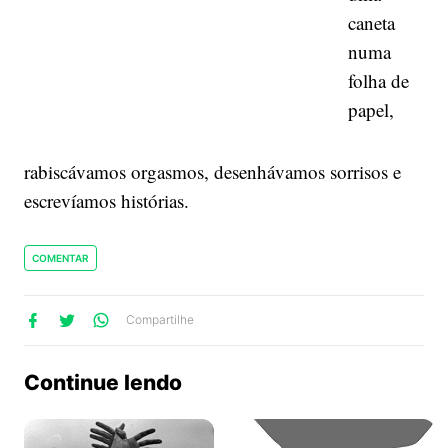
caneta
numa
folha de
papel,
rabiscávamos orgasmos, desenhávamos sorrisos e
escrevíamos histórias.
COMENTAR
lhe
artilhe
ompartilhe
Compartilhe
no
no
no
ook
Twitter
WhatsApp
Continue lendo