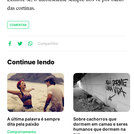
das cortinas.
COMENTAR
lhe
artilhe
ompartilhe
Compartilhe
no
no
no
ook
Twitter
WhatsApp
Continue lendo
A última palavra é sempre
Sobre cachorros que
dita pela paixão
dormem em camas e seres
humanos que dormem na
Comportamento