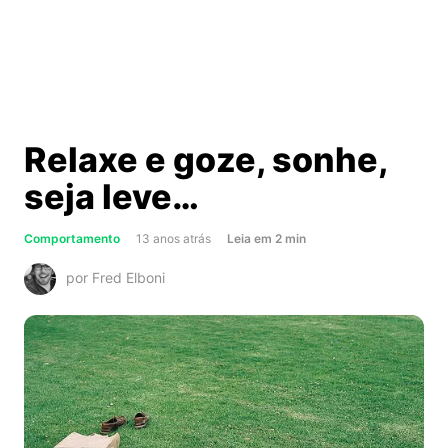
Relaxe e goze, sonhe,
seja leve…
about
Comportamento
13 anos atrás
Leia
em
2
min
Relaxe
por Fred Elboni
e
goze,
sonhe,
seja
leve…