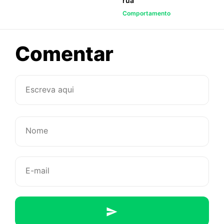
rua
Comportamento
sobre
Comentar
Relaxe
e
goze,
sonhe,
seja
leve…